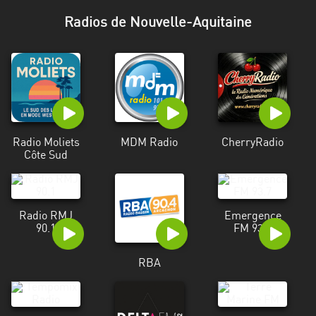
Stadt
Radios de Nouvelle-Aquitaine
Bogotá
Bourgogne-
Franche-
Comté
Bretagne
Radio Moliets
MDM Radio
CherryRadio
Centre-
Côte Sud
Val
de
Loire
Radio RMJ
Emergence
90.1
FM 93.7
Corse
Falcon
RBA
Floride