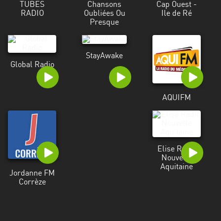
TUBES
Chansons
Cap Ouest -
Alpes-
RADIO
Oubliées Ou
Ile de Ré
Côte
Presque
d’Azur
Rhénanie
StayAwake
Global Radio
du
Nord-
Westphalie
AQUIFM
Saint-
Martin
Elise Radio
Nouvelle
Aquitaine
Jordanne FM
Corrèze