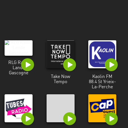
Martinique
Mayotte
Nord-
Est
HT
Normandie
RLG Radio
Nouvelle-
Lande
Aquitaine
Gascogne
Take Now
Kaolin FM
Tempo
88.4 St Yrieix-
Occitanie
La-Perche
Pays
de
la
Loire
Provence-