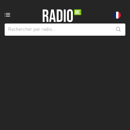
Radio
de:
Toutes
les
régions
Abidjan
Andalousie
Attica
Auvergne-
Rhône-
Alpes
Bâle-