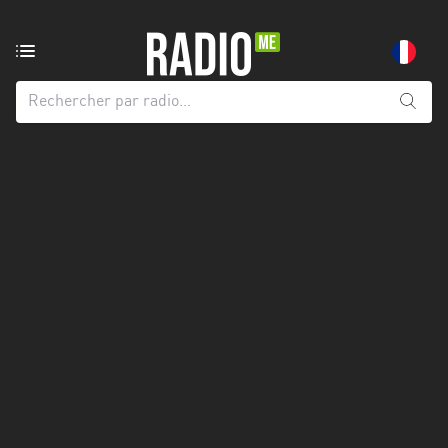
Radio
de:
Toutes
les
régions
Abidjan
Andalousie
Attica
Auvergne-
Rhône-
Alpes
Bâle-