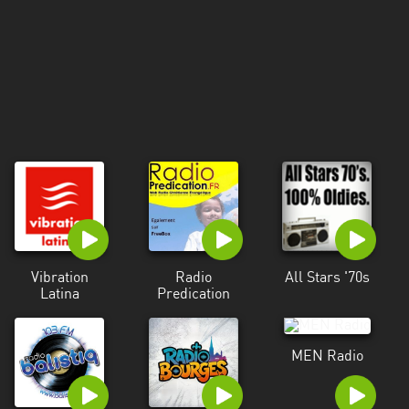
Martinique
Mayotte
Nord-
Est
HT
Normandie
Nouvelle-
Aquitaine
Occitanie
Vibration
Radio
All Stars '70s
Latina
Predication
Pays
de
la
MEN Radio
Loire
Provence-