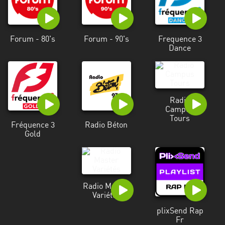
Francisco
Morazán
Grand
Forum - 80's
Forum - 90's
Frequence 3
Est
Dance
Guadeloupe
Guyane
Radio
Hauts-
Campus
Tours
de-
Fréquence 3
Radio Béton
France
Gold
Île-
de-
France
Radio Master
Variétés
La
Réunion
plixSend Rap
Fr