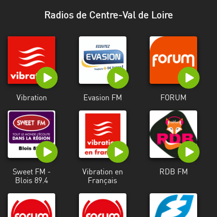
Stadt
Radios de Centre-Val de Loire
Bogotá
Bourgogne-
Franche-
Comté
Bretagne
Vibration
Evasion FM
FORUM
Centre-
Val
de
Loire
Corse
Sweet FM -
Vibration en
RDB FM
Falcon
Blois 89.4
Français
Floride