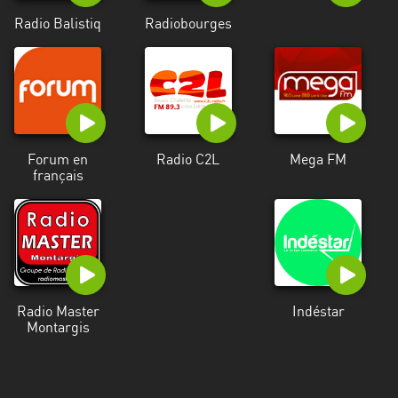
Alpes-
Radio Balistiq
Radiobourges
Côte
d’Azur
Rhénanie
du
Nord-
Westphalie
Forum en
Radio C2L
Mega FM
français
Saint-
Martin
Radio Master
Indéstar
Montargis