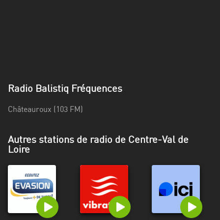
Alpes-
Côte
d’Azur
Rhénanie
du
Nord-
Radio Balistiq Fréquences
Westphalie
Saint-
Châteauroux (103 FM)
Martin
Autres stations de radio de Centre-Val de
Loire