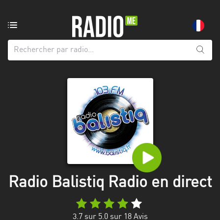
Radio
de:
Toutes
les
régions
Abidjan
Andalousie
Attica
Auvergne-
Rhône-
Radio Balistiq Radio en direct
Alpes
Bâle-
3.7
sur 5.0 sur
18
Avis