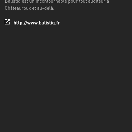
Balistiq est un incontournable pour tout auditeur à
Francisco
Châteauroux et au-delà.
Morazán
Grand
http://www.balistiq.fr
Est
Guadeloupe
Guyane
Hauts-
de-
France
Île-
de-
France
La
Réunion