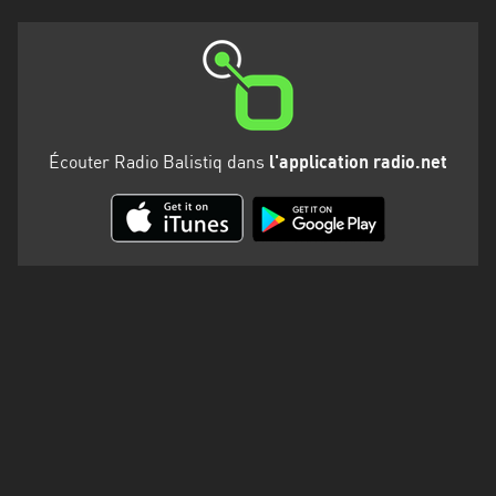
Martinique
Mayotte
Nord-
Est
HT
Écouter Radio Balistiq dans
l'application radio.net
Normandie
Nouvelle-
Aquitaine
Occitanie
Pays
de
la
Loire
Provence-