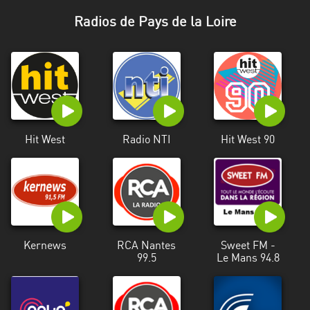
Stadt
Radios de Pays de la Loire
Bogotá
Bourgogne-
Franche-
Comté
Bretagne
Hit West
Radio NTI
Hit West 90
Centre-
Val
de
Loire
Corse
Kernews
RCA Nantes
Sweet FM -
Falcon
99.5
Le Mans 94.8
Floride