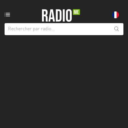
Radio
de:
Toutes
les
régions
Abidjan
Andalousie
Attica
Auvergne-
Rhône-
Alpes
Bâle-