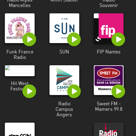
Radio Alpes
Anim'Station
Radio
Mancelles
Alpes-
Souvenir
Côte
d’Azur
Rhénanie
du
Nord-
Funk France
SUN
FIP Nantes
Westphalie
Radio
Saint-
Martin
Hit West
Festivals
Radio
Sweet FM -
Campus
Mamers 99.8
Angers