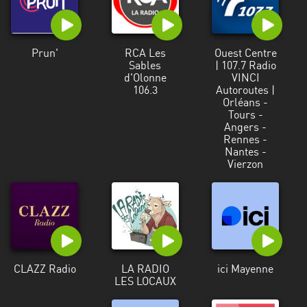
Francisco
Morazán
Grand
Prun'
RCA Les
Ouest Centre
Est
Sables
| 107.7 Radio
d'Olonne
VINCI
106.3
Autoroutes |
Guadeloupe
Orléans -
Tours -
Guyane
Angers -
Rennes -
Hauts-
Nantes -
de-
Vierzon
France
Île-
de-
France
CLAZZ Radio
LA RADIO
ici Mayenne
La
LES LOCAUX
Réunion