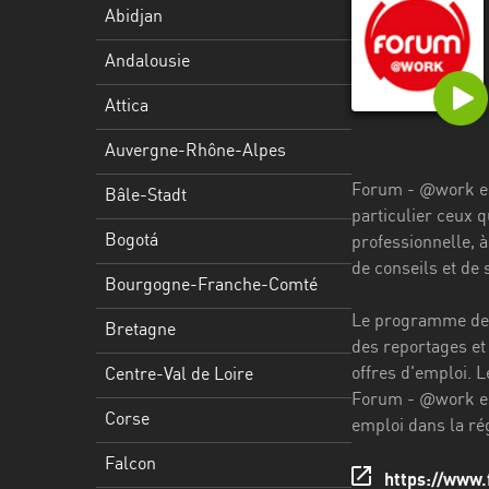
Stadt
Abidjan
Bogotá
Andalousie
Bourgogne-
Attica
Franche-
Comté
Auvergne-Rhône-Alpes
Forum - @work est
Bretagne
Bâle-Stadt
particulier ceux q
Centre-
Bogotá
professionnelle, à
Val
de conseils et de
Bourgogne-Franche-Comté
de
Loire
Le programme de F
Bretagne
des reportages et
Corse
offres d'emploi. L
Centre-Val de Loire
Forum - @work est
Falcon
Corse
emploi dans la ré
Floride
Falcon
https://www.