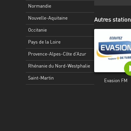
Martinique
Normandie
Mayotte
Nouvelle-Aquitaine
Autres station
Nord-
Occitanie
Est
HT
Pays de la Loire
Normandie
Provence-Alpes-Côte d’Azur
Nouvelle-
Rhénanie du Nord-Westphalie
Aquitaine
Saint-Martin
Evasion FM
Occitanie
Pays
de
la
Loire
Provence-