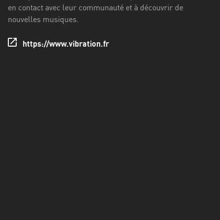
Francisco
en contact avec leur communauté et à découvrir de
Morazán
nouvelles musiques.
Grand
https://www.vibration.fr
Est
Guadeloupe
Guyane
Hauts-
de-
France
Île-
de-
France
La
Réunion