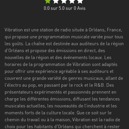
Stadt
0.0
sur 5.0 sur
0
Avis
Bogotá
Bourgogne-
Vibration est une station de radio située à Orléans, France,
Franche-
qui propose une programmation musicale variée pour tous
Comté
les goûts. La chaîne est destinée aux auditeurs de la région
Bretagne
d'Orléans et propose des émissions en direct, des
nouvelles de la région et des événements locaux. Les
Centre-
horaires de la programmation de Vibration sont adaptés
Val
pour offrir une expérience agréable à ses auditeurs et
de
couvrent une grande variété de genres musicaux, allant de
Loire
l’électro au pop, en passant par le rock et le R&B. Des
présentateurs expérimentés et passionnés prennent en
Corse
charge les différentes émissions, diffusant les tendances
musicales actuelles, les nouveautés de l’industrie et les
Falcon
moments forts de la culture locale. Que ce soit sur le
Floride
chemin du travail ou à la maison, Vibration est la radio de
choix pour les habitants d'Orléans qui cherchent à rester