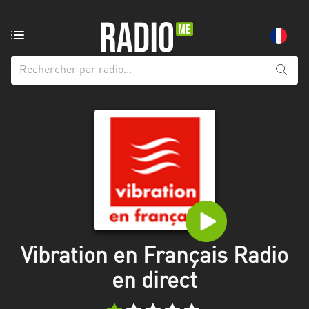
Radio
de:
Toutes
les
régions
Abidjan
Andalousie
Attica
Auvergne-
Rhône-
Vibration en Français Radio
Alpes
en direct
Bâle-