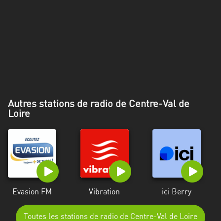
Alpes-
Côte
d’Azur
Rhénanie
du
Nord-
Westphalie
Autres stations de radio de Centre-Val de
Saint-
Loire
Martin
Evasion FM
Vibration
ici Berry
Toutes les stations de radio de Centre-Val de Loire