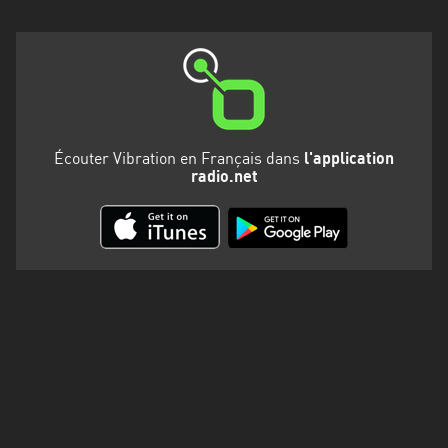
Martinique
Mayotte
Nord-
Est
HT
Écouter Vibration en Français dans
l'application
radio.net
Normandie
Nouvelle-
Aquitaine
Occitanie
Pays
de
la
Loire
Provence-