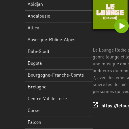
Stadt
Abidjan
Bogotá
Andalousie
Bourgogne-
Attica
Franche-
Comté
Auvergne-Rhône-Alpes
Le Lounge Radio e
Bretagne
Bâle-Stadt
genre lounge et la
Centre-
Bogotá
une musique douce
Val
auditeurs du mond
Bourgogne-Franche-Comté
de
7, avec des émiss
Loire
suivre les dernièr
Bretagne
personnes qui veul
Corse
Centre-Val de Loire
https://lelou
Falcon
Corse
Floride
Falcon