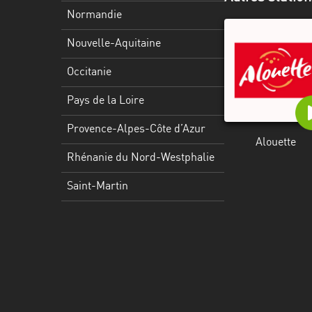
Martinique
Normandie
Mayotte
Nouvelle-Aquitaine
Nord-
Occitanie
Est
HT
Pays de la Loire
Normandie
Provence-Alpes-Côte d’Azur
Alouette
Nouvelle-
Rhénanie du Nord-Westphalie
Aquitaine
Saint-Martin
Occitanie
Pays
de
la
Loire
Provence-