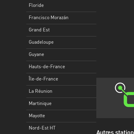
Francisco
Floride
Morazán
Francisco Morazán
Grand
Est
Grand Est
Guadeloupe
Guadeloupe
Guyane
Guyane
Hauts-
Hauts-de-France
de-
France
Île-de-France
Île-
La Réunion
de-
Martinique
France
Mayotte
La
Réunion
Nord-Est HT
Autres statio