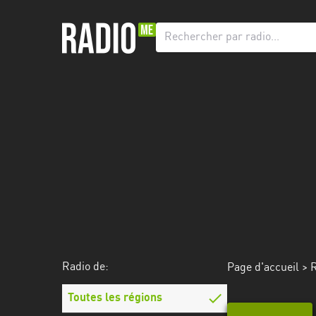
Radio
de:
Toutes
les
régions
Abidjan
Andalousie
Attica
Auvergne-
Rhône-
Radio de:
Page d'accueil
>
R
Alpes
Toutes les régions
Bâle-