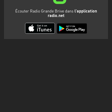
Martinique
Écouter Radio Grande Brive dans
l'application
Mayotte
radio.net
Nord-
Est
HT
Normandie
Nouvelle-
Aquitaine
Occitanie
Pays
de
la
Loire
Provence-