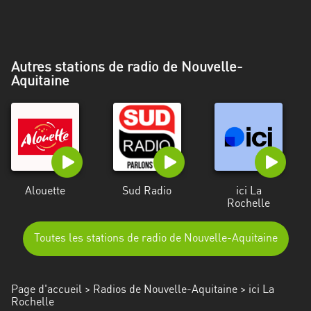
Alpes-
Côte
d’Azur
Autres stations de radio de Nouvelle-
Rhénanie
Aquitaine
du
Nord-
Westphalie
Saint-
Martin
Alouette
Sud Radio
ici La
Rochelle
Toutes les stations de radio de Nouvelle-Aquitaine
Page d'accueil
>
Radios de Nouvelle-Aquitaine
> ici La
Rochelle