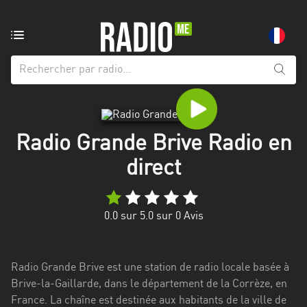
Radio
de:
Toutes
les
régions
Radio Grande Brive Radio en
Abidjan
direct
Andalousie
Attica
0.0
sur 5.0 sur
0
Avis
Auvergne-
Rhône-
Alpes
Radio Grande Brive est une station de radio locale basée à
Brive-la-Gaillarde, dans le département de la Corrèze, en
Bâle-
France. La chaîne est destinée aux habitants de la ville de