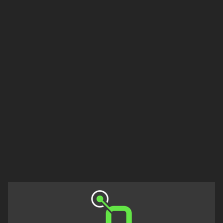
Francisco
Morazán
Grand
Est
Guadeloupe
Guyane
Hauts-
de-
France
Île-
de-
France
La
Réunion