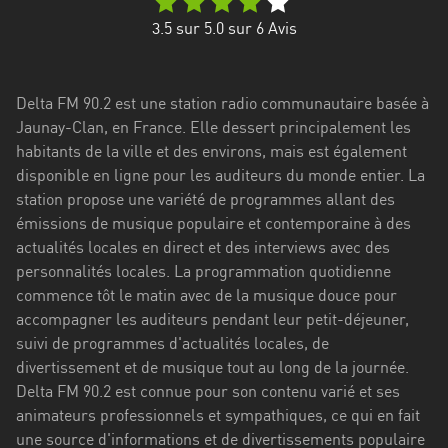
Stadt
3.5
sur 5.0 sur
6
Avis
Bogotá
Bourgogne-
Delta FM 90.2 est une station radio communautaire basée à
Franche-
Jaunay-Clan, en France. Elle dessert principalement les
Comté
habitants de la ville et des environs, mais est également
Bretagne
disponible en ligne pour les auditeurs du monde entier. La
station propose une variété de programmes allant des
Centre-
émissions de musique populaire et contemporaine à des
Val
actualités locales en direct et des interviews avec des
de
personnalités locales. La programmation quotidienne
Loire
commence tôt le matin avec de la musique douce pour
accompagner les auditeurs pendant leur petit-déjeuner,
Corse
suivi de programmes d'actualités locales, de
divertissement et de musique tout au long de la journée.
Falcon
Delta FM 90.2 est connue pour son contenu varié et ses
Floride
animateurs professionnels et sympathiques, ce qui en fait
une source d'informations et de divertissements populaire