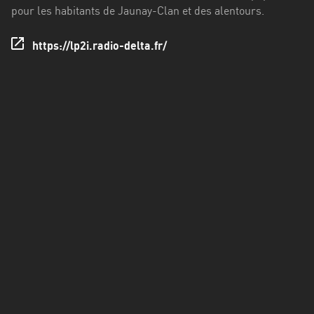
Francisco
pour les habitants de Jaunay-Clan et des alentours.
Morazán
https://lp2i.radio-delta.fr/
Grand
Est
Guadeloupe
Guyane
Hauts-
de-
France
Île-
de-
France
La
Réunion