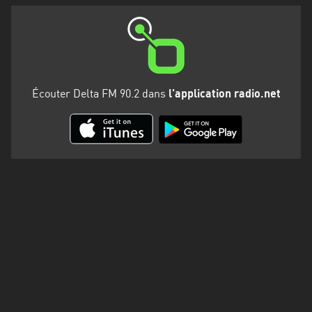
Martinique
Mayotte
Nord-
Est
Écouter Delta FM 90.2 dans
l'application radio.net
HT
Normandie
Nouvelle-
Aquitaine
Occitanie
Pays
de
la
Loire
Provence-