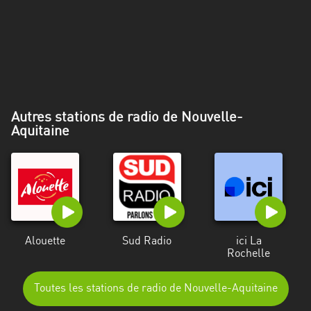
Alpes-
Côte
d’Azur
Rhénanie
du
Nord-
Autres stations de radio de Nouvelle-
Westphalie
Aquitaine
Saint-
Martin
Alouette
Sud Radio
ici La
Rochelle
Toutes les stations de radio de Nouvelle-Aquitaine