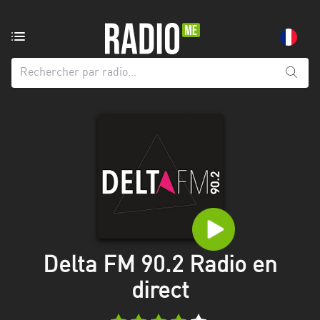
Radio
de:
Toutes
les
régions
Abidjan
Andalousie
Attica
Auvergne-
Rhône-
Delta FM 90.2 Radio en
Alpes
direct
Bâle-