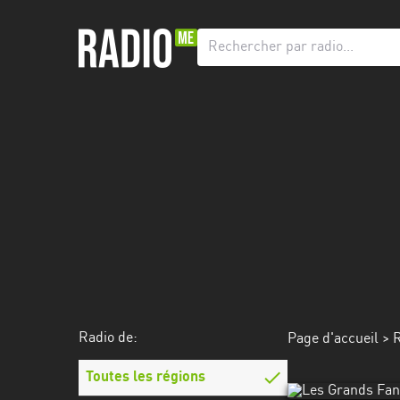
Radio
de:
Toutes
les
régions
Abidjan
Andalousie
Attica
Auvergne-
Rhône-
Radio de:
Page d'accueil
>
R
Alpes
Toutes les régions
Bâle-