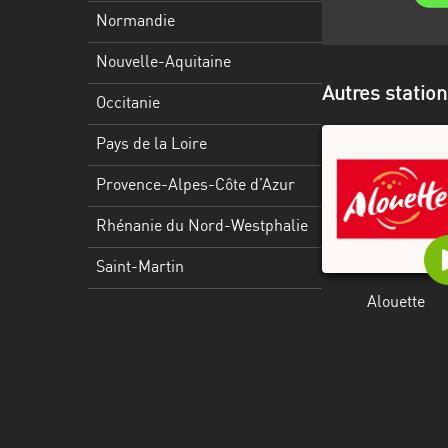
Martinique
Normandie
Mayotte
Nouvelle-Aquitaine
Autres statio
Nord-
Occitanie
Est
HT
Pays de la Loire
Normandie
Provence-Alpes-Côte d’Azur
Nouvelle-
Rhénanie du Nord-Westphalie
Aquitaine
Saint-Martin
Occitanie
Alouette
Pays
de
la
Loire
Provence-