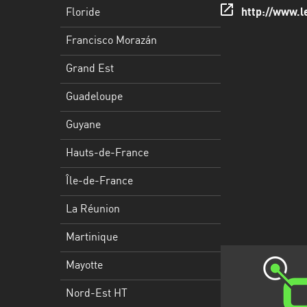
Francisco
Floride
http://www.l
Morazán
Francisco Morazán
Grand
Est
Grand Est
Guadeloupe
Guadeloupe
Guyane
Guyane
Hauts-
Hauts-de-France
de-
France
Île-de-France
Île-
La Réunion
de-
Martinique
France
Mayotte
La
Réunion
Nord-Est HT