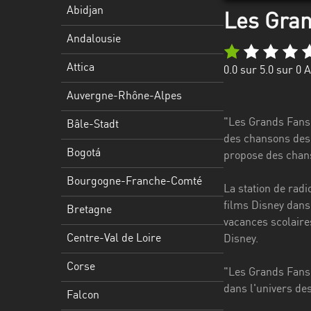
Stadt
Abidjan
Les Gran
Bogotá
Andalousie
Bourgogne-
Attica
0.0
sur 5.0 sur
0
A
Franche-
Comté
Auvergne-Rhône-Alpes
Bretagne
"Les Grands Fans 
Bâle-Stadt
des chansons des 
Centre-
Bogotá
propose des chans
Val
Bourgogne-Franche-Comté
de
La station de radi
Loire
films Disney dans
Bretagne
vacances scolaire
Corse
Centre-Val de Loire
Disney.
Falcon
Corse
"Les Grands Fans 
Floride
dans l'univers de
Falcon