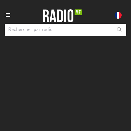
Radio
de:
Toutes
les
régions
Abidjan
Andalousie
Attica
Auvergne-
Rhône-
Alpes
Bâle-