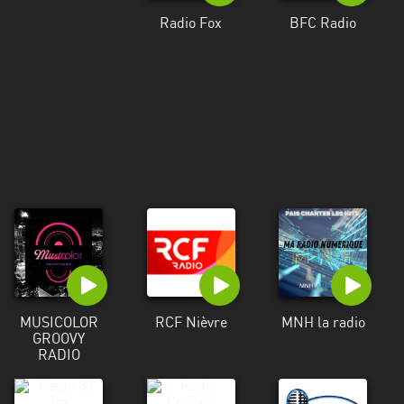
Martinique
Radio Fox
BFC Radio
Mayotte
Nord-
Est
HT
Normandie
Nouvelle-
Aquitaine
Occitanie
Pays
de
MUSICOLOR
RCF Nièvre
MNH la radio
GROOVY
la
RADIO
Loire
Provence-