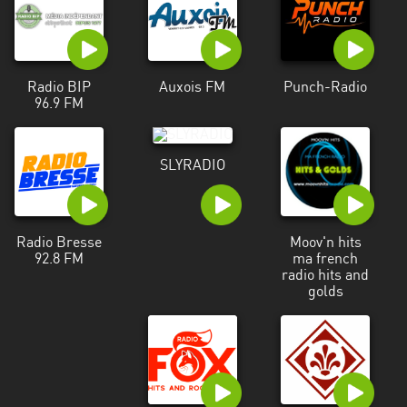
Francisco
Morazán
Grand
Est
Radio BIP
Auxois FM
Punch-Radio
96.9 FM
Guadeloupe
Guyane
SLYRADIO
Hauts-
de-
France
Radio Bresse
Moov'n hits
92.8 FM
ma french
radio hits and
Île-
golds
de-
France
La
Réunion