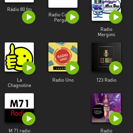
Alpes-
Rádio 80 fm
Côte
Radio Collège
d’Azur
Pergaud
Radio
Rhénanie
Mergimi
du
Nord-
Westphalie
Saint-
Martin
La
Radio Uno
123 Radio
Chagnotine
M 71 radio
Radio