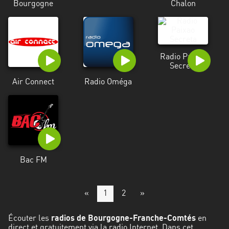
Bourgogne
Chalon
Radio Paixao
Secreta
Air Connect
Radio Oméga
Bac FM
«
1
2
»
Écouter les
radios de Bourgogne-Franche-Comtés
en
direct et gratuitement via la radio Internet. Dans cet