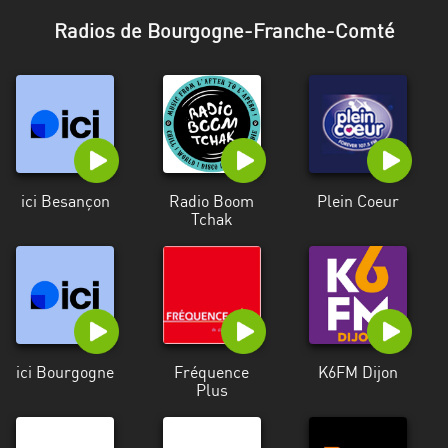
Stadt
Radios de Bourgogne-Franche-Comté
Bogotá
Bourgogne-
Franche-
Comté
Bretagne
ici Besançon
Radio Boom
Plein Coeur
Centre-
Tchak
Val
de
Loire
Corse
Falcon
ici Bourgogne
Fréquence
K6FM Dijon
Plus
Floride