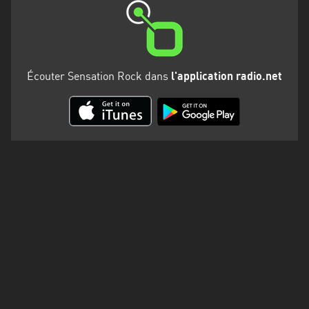
Martinique
Mayotte
Nord-
Écouter Sensation Rock dans
l'application radio.net
Est
HT
Normandie
Nouvelle-
Aquitaine
Occitanie
Pays
de
la
Loire
Provence-