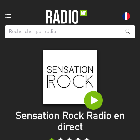
Radio
de:
Toutes
les
régions
Abidjan
Andalousie
Attica
Auvergne-
Rhône-
Sensation Rock Radio en
Alpes
direct
Bâle-