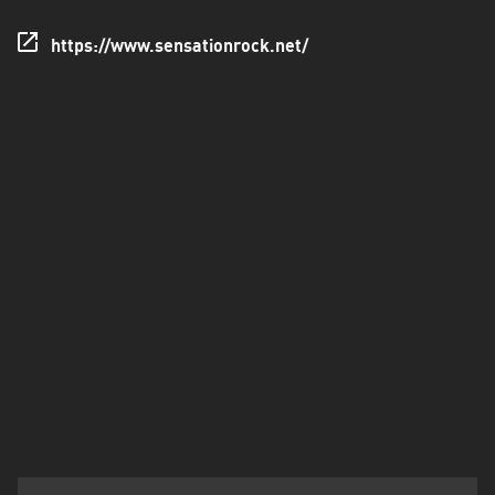
Francisco
Morazán
https://www.sensationrock.net/
Grand
Est
Guadeloupe
Guyane
Hauts-
de-
France
Île-
de-
France
La
Réunion