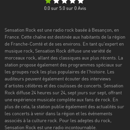
Stadt
0.0
sur 5.0 sur
0
Avis
Bogotá
Bourgogne-
Sensation Rock est une radio rock basée à Besançon, en
Franche-
France. Cette chaîne est destinée aux habitants de la région
Comté
de Franche-Comté et de ses environs. En tant qu'expert en
Bretagne
musique rock, Sensation Rock diffuse une variété de
morceaux rock, allant des classiques aux plus récents. La
Centre-
station propose également des programmes spéciaux sur
Val
les groupes rock les plus populaires de l'histoire. Les
de
auditeurs peuvent également écouter des interviews
Loire
d'artistes célèbres et des coulisses de concerts. Sensation
Rock diffuse 24 heures sur 24, sept jours sur sept, offrant
Corse
une expérience musicale complète aux fans de rock. En
plus de cela, la station publie également des actualités sur
Falcon
les concerts à venir dans la région et les événements
Floride
associés à la culture rock. Pour les adeptes du rock,
Sensation Rock est une radio incontournable.