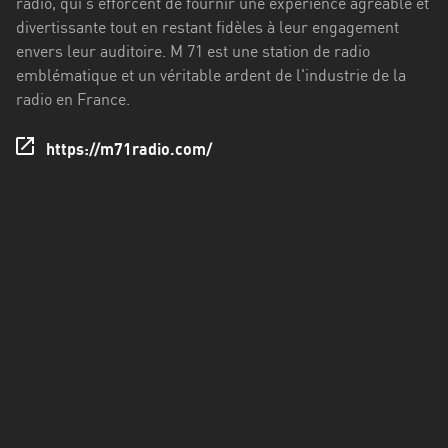
radio, qui s'efforcent de fournir une expérience agréable et
Francisco
divertissante tout en restant fidèles à leur engagement
Morazán
envers leur auditoire. M 71 est une station de radio
Grand
emblématique et un véritable ardent de l'industrie de la
Est
radio en France.
Guadeloupe
https://m71radio.com/
Guyane
Hauts-
de-
France
Île-
de-
France
La
Réunion