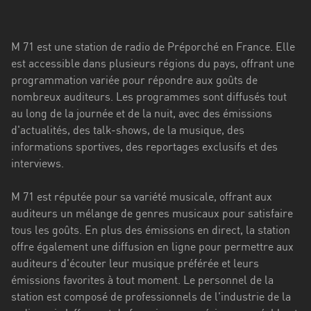
Stadt
Bogotá
M 71 est une station de radio de Préporché en France. Elle
Bourgogne-
est accessible dans plusieurs régions du pays, offrant une
Franche-
programmation variée pour répondre aux goûts de
Comté
nombreux auditeurs. Les programmes sont diffusés tout
au long de la journée et de la nuit, avec des émissions
Bretagne
d'actualités, des talk-shows, de la musique, des
informations sportives, des reportages exclusifs et des
Centre-
interviews.
Val
de
M 71 est réputée pour sa variété musicale, offrant aux
Loire
auditeurs un mélange de genres musicaux pour satisfaire
Corse
tous les goûts. En plus des émissions en direct, la station
offre également une diffusion en ligne pour permettre aux
Falcon
auditeurs d'écouter leur musique préférée et leurs
émissions favorites à tout moment. Le personnel de la
Floride
station est composé de professionnels de l'industrie de la