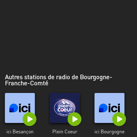
Alpes-
Côte
d’Azur
Rhénanie
du
Nord-
Westphalie
Saint-
Martin
Autres stations de radio de Bourgogne-
Franche-Comté
ici Besançon
Plein Coeur
ici Bourgogne