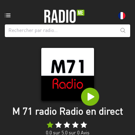
Radio
de:
Toutes
les
régions
Abidjan
Andalousie
Attica
Auvergne-
Rhône-
M 71 radio Radio en direct
Alpes
Bâle-
0.0
sur 5.0 sur
0
Avis