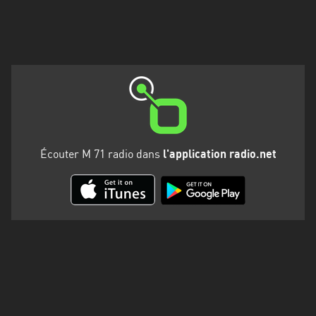
Martinique
Mayotte
Nord-
Est
HT
Normandie
Écouter M 71 radio dans
l'application radio.net
Nouvelle-
Aquitaine
Occitanie
Pays
de
la
Loire
Provence-