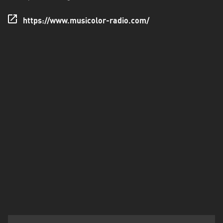
Francisco
Morazán
https://www.musicolor-radio.com/
Grand
Est
Guadeloupe
Guyane
Hauts-
de-
France
Île-
de-
France
La
Réunion