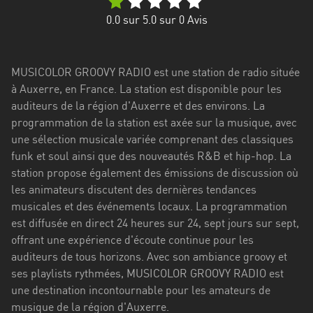
Stadt
0.0
sur 5.0 sur
0
Avis
Bogotá
Bourgogne-
MUSICOLOR GROOVY RADIO est une station de radio située
Franche-
à Auxerre, en France. La station est disponible pour les
Comté
auditeurs de la région d'Auxerre et des environs. La
Bretagne
programmation de la station est axée sur la musique, avec
une sélection musicale variée comprenant des classiques
Centre-
funk et soul ainsi que des nouveautés R&B et hip-hop. La
Val
station propose également des émissions de discussion où
de
les animateurs discutent des dernières tendances
Loire
musicales et des événements locaux. La programmation
est diffusée en direct 24 heures sur 24, sept jours sur sept,
Corse
offrant une expérience d'écoute continue pour les
auditeurs de tous horizons. Avec son ambiance groovy et
Falcon
ses playlists rythmées, MUSICOLOR GROOVY RADIO est
Floride
une destination incontournable pour les amateurs de
musique de la région d'Auxerre.