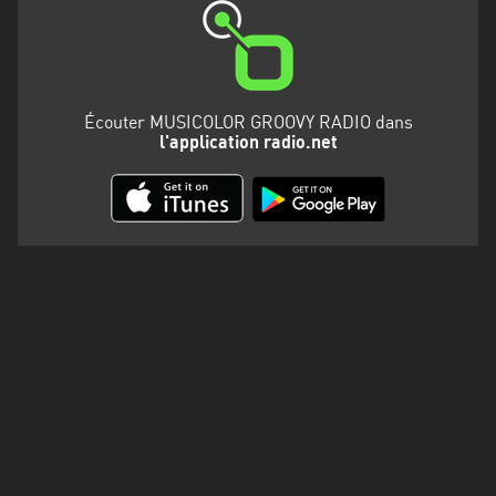
Martinique
Mayotte
Nord-
Écouter MUSICOLOR GROOVY RADIO dans
Est
l'application radio.net
HT
Normandie
Nouvelle-
Aquitaine
Occitanie
Pays
de
la
Loire
Provence-