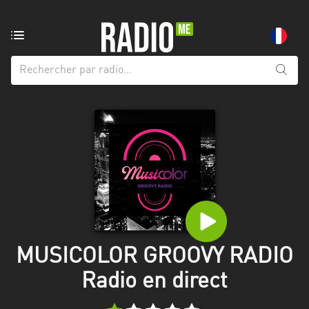
Radio
de:
Toutes
les
régions
Abidjan
Andalousie
Attica
Auvergne-
Rhône-
MUSICOLOR GROOVY RADIO
Alpes
Radio en direct
Bâle-