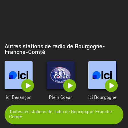
Alpes-
Côte
d’Azur
Rhénanie
du
Nord-
Autres stations de radio de Bourgogne-
Westphalie
Franche-Comté
Saint-
Martin
ici Besançon
Plein Coeur
ici Bourgogne
Toutes les stations de radio de Bourgogne-Franche-
Comté