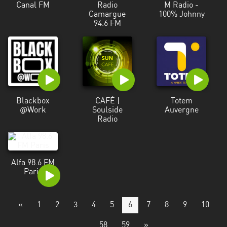
Canal FM
Radio
M Radio -
Camargue
100% Johnny
94.6 FM
Blackbox
CAFÉ |
Totem
@Work
Soulside
Auvergne
Radio
Alfa 98.6 FM
Paris
«
1
2
3
4
5
6
7
8
9
10
...
58
59
»