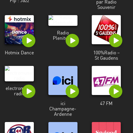
Fip : Jazz
Francisco
par Radio
Souvenir
Morazán
Grand
Est
Radio
Plenitude
Guadeloupe
Guyane
Hotmix Dance
100%Radio –
St Gaudens
Hauts-
de-
France
electromusic
Île-
radio
de-
ici
47 FM
France
Champagne-
Ardenne
La
Réunion