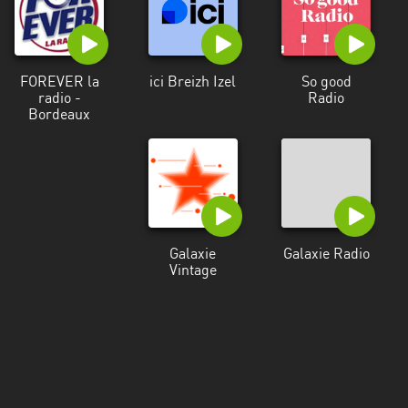
Martinique
Mayotte
FOREVER la
ici Breizh Izel
So good
Nord-
radio -
Radio
Est
Bordeaux
HT
Normandie
Nouvelle-
Aquitaine
Galaxie
Galaxie Radio
Occitanie
Vintage
Pays
de
la
Loire
Provence-