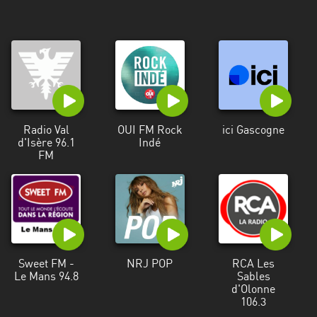
Radio Val
OUI FM Rock
ici Gascogne
d'Isère 96.1
Indé
FM
Sweet FM -
NRJ POP
RCA Les
Le Mans 94.8
Sables
d'Olonne
106.3