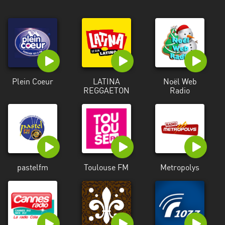
Alpes-
Côte
d’Azur
Rhénanie
du
Nord-
Plein Coeur
LATINA
Noël Web
Westphalie
REGGAETON
Radio
Saint-
Martin
pastelfm
Toulouse FM
Metropolys