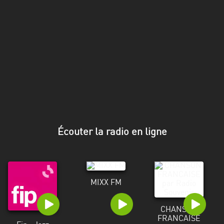
Stadt
Bogotá
Bourgogne-
Franche-
Comté
Bretagne
Centre-
Val
Écouter la radio en ligne
de
Loire
Corse
MIXX FM
Falcon
Floride
CHANSON
FRANCAISE