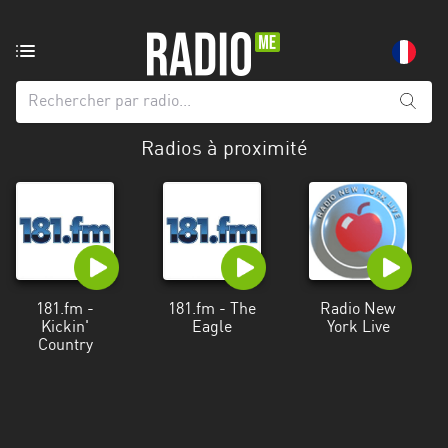
Radio
de:
Toutes
Radios à proximité
les
régions
Abidjan
Andalousie
Attica
181.fm -
181.fm - The
Radio New
Kickin'
Eagle
York Live
Auvergne-
Country
Rhône-
Alpes
Bâle-