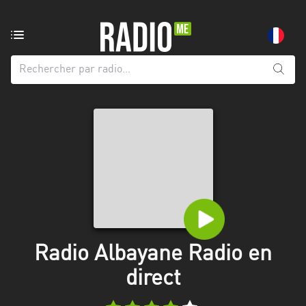
Radio
de:
Toutes
les
régions
Abidjan
Andalousie
Attica
Auvergne-
Rhône-
Radio Albayane Radio en
Alpes
direct
Bâle-