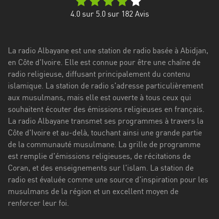
Stadt
4.0
sur 5.0 sur
182
Avis
Bogotá
Bourgogne-
La radio Albayane est une station de radio basée à Abidjan,
Franche-
en Côte d'Ivoire. Elle est connue pour être une chaîne de
Comté
radio religieuse, diffusant principalement du contenu
Bretagne
islamique. La station de radio s'adresse particulièrement
aux musulmans, mais elle est ouverte à tous ceux qui
Centre-
souhaitent écouter des émissions religieuses en français.
Val
La radio Albayane transmet ses programmes à travers la
de
Côte d'Ivoire et au-delà, touchant ainsi une grande partie
Loire
de la communauté musulmane. La grille de programme
est remplie d'émissions religieuses, de récitations de
Corse
Coran, et des enseignements sur l'islam. La station de
radio est évaluée comme une source d'inspiration pour les
Falcon
musulmans de la région et un excellent moyen de
Floride
renforcer leur foi.