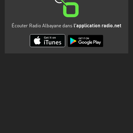
Martinique
Mayotte
Écouter Radio Albayane dans
l'application radio.net
Nord-
Est
HT
Normandie
Nouvelle-
Aquitaine
Occitanie
Pays
de
la
Loire
Provence-