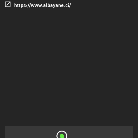
Francisco
https://www.albayane.ci/
Morazán
Grand
Est
Guadeloupe
Guyane
Hauts-
de-
France
Île-
de-
France
La
Réunion