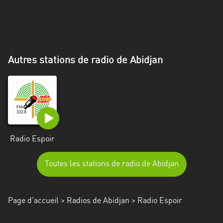
Alpes-
Côte
d’Azur
Rhénanie
Autres stations de radio de Abidjan
du
Nord-
Westphalie
Saint-
Martin
Radio Espoir
Toutes les stations de radio de Abidjan
Page d'accueil
>
Radios de Abidjan
> Radio Espoir