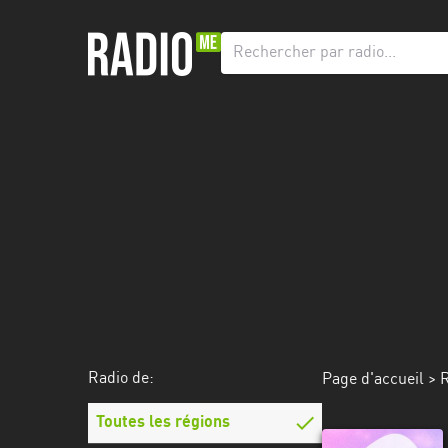
Radio
de:
Toutes
les
régions
Abidjan
Andalousie
Attica
Auvergne-
Rhône-
Radio de:
Page d'accueil
>
R
Alpes
Toutes les régions
Bâle-