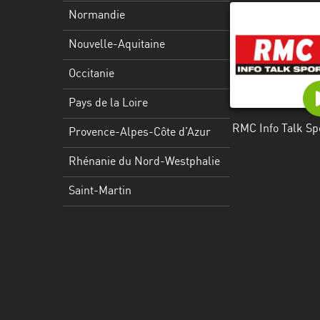
Martinique
Normandie
Mayotte
Nouvelle-Aquitaine
Nord-
Occitanie
Est
HT
Pays de la Loire
RMC Info Talk Sp
Normandie
Provence-Alpes-Côte d’Azur
Nouvelle-
Rhénanie du Nord-Westphalie
Aquitaine
Saint-Martin
Occitanie
Pays
de
la
Loire
Provence-