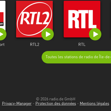
ort
RTL2
RTL
Toutes les stations de radio de Île-d
© 2026 radio.de GmbH
Privacy-Manager
-
Protection des données
-
Mentions légales