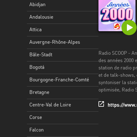
Stadt
Abidjan
Bogotá
Andalousie
Bourgogne-
Attica
Franche-
Comté
Auvergne-Rhône-Alpes
Radio SCOOP - Ann
Bretagne
Bâle-Stadt
des années 2000 e
Centre-
Bogotá
station de radio 
Val
et de talk-shows, 
Bourgogne-Franche-Comté
de
syntoniser la stat
Loire
optimisée, Radio 
Bretagne
Corse
Centre-Val de Loire
https://www
Falcon
Corse
Floride
Falcon