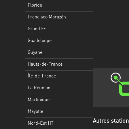
Francisco
Floride
Morazán
Francisco Morazán
Grand
Est
Grand Est
Guadeloupe
Guadeloupe
Guyane
Guyane
Hauts-
Hauts-de-France
de-
France
Île-de-France
Île-
La Réunion
de-
Martinique
France
Mayotte
La
Réunion
Autres station
Nord-Est HT