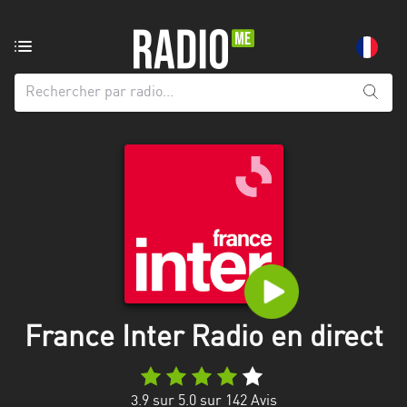
Radio
de:
Toutes
les
régions
Abidjan
Andalousie
Attica
Auvergne-
Rhône-
France Inter Radio en direct
Alpes
Bâle-
3.9
sur 5.0 sur
142
Avis