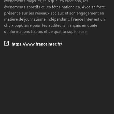
événements majeurs, tels que les élections, les
Francisco
événements sportifs et les fêtes nationales. Avec sa forte
Morazán
présence sur les réseaux sociaux et son engagement en
Grand
matière de journalisme indépendant, France Inter est un
Est
choix populaire pour les auditeurs français en quête
d'informations fiables et de qualité supérieure.
Guadeloupe
https://www.franceinter.fr/
Guyane
Hauts-
de-
France
Île-
de-
France
La
Réunion