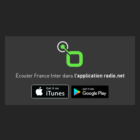
Martinique
Mayotte
Nord-
Est
HT
Normandie
Nouvelle-
Écouter France Inter dans
l'application radio.net
Aquitaine
Occitanie
Pays
de
la
Loire
Provence-