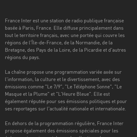
Stadt
Bogotá
France Inter est une station de radio publique française
Bourgogne-
basée à Paris, France. Elle diffuse principalement dans
Franche-
tout le territoire français, avec une portée qui couvre les
Comté
régions de l'Île-de-France, de la Normandie, de la
Bretagne, des Pays de la Loire, de la Picardie et d'autres
Bretagne
régions du pays.
Centre-
La chaîne propose une programmation variée axée sur
Val
l'information, la culture et le divertissement, avec des
de
émissions comme "Le 7/9", "Le Téléphone Sonne", "Le
Loire
Masque et la Plume" et "L'Heure Bleue". Elle est
Corse
également réputée pour ses émissions politiques et pour
ses reportages sur l'actualité nationale et internationale.
Falcon
En dehors de la programmation régulière, France Inter
Floride
propose également des émissions spéciales pour les