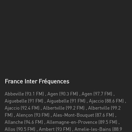
Alpes-
Côte
d’Azur
Rhénanie
du
Nord-
Westphalie
Saint-
Martin
France Inter Fréquences
Abbeville (93.1 FM) , Agen (90.3 FM) , Agen (97.7 FM) , Aiguebelle (91 FM) , Aiguebelle (91 FM) , Ajaccio (88.6 FM) , Ajaccio (92.4 FM) , Albertville (99.2 FM) , Albertville (99.2 FM) , Alençon (93 FM) , Ales-Mont-Bouquet (87.6 FM) , Allanche (94.6 FM) , Allemagne-en-Provence (89.5 FM) , Allos (90.5 FM) , Ambert (93 FM) , Amelie-les-Bains (88.9 FM) , Amiens (95.4 FM) , Amiens (92.6 FM) , Amplepuis (95.2 FM) , Ancy-le-Franc (95.6 FM) , Anduze (105.4 FM) , Angers (93.2 FM) , Angoulême (92.4 FM) , Annecy (97.4 FM) , Annonay (97.5 FM) , Annot (95.5 FM) , Aragnouet (90.4 FM) , Arcachon (88.3 FM) , Argeles-Gazost (89.5 FM) , Argentat (90 FM) , Argenton-sur-Creuse (101.9 FM) , Arnay-le-Duc (94.6 FM) , Arpajon (95 FM) , Arreau (89.1 FM) , Ars-en-Ré (97.2 FM) , Arudy (88.7 FM) , Arvieu (87.6 FM) , Aspet (101.2 FM) , Aspet (101.2 FM) , Asprières (104.6 FM) , Aubagne (91.7 FM) , Aubenas (89.5 FM) , Aubin (98.7 FM) , Aubisque (88.4 FM) , Aubusson (103.3 FM) , Auch (96.8 FM) , Audierne (87.8 FM) , Auffay (102 FM) , Auffay (102 FM) , Ault (95.4 FM) , Aulus-les-Bains (95 FM) , Aumale (101.2 FM) , Aumale (101.2 FM) , Aurec-sur-Loire (92.1 FM) , Aurillac (94.9 FM) , Aurillac (94.5 FM) , Autrans (99.4 FM) , Autun (88.1 FM) , Auxerre (97.1 FM) , Auxi-le-Château (93.4 FM) , Auzances (90.1 FM) , Auzon (94.2 FM) , Avallon (94.7 FM) , Avesnelles (87.8 FM) , Avignon-Mont-Ventoux (97.4 FM) , Ax-les-Thermes (97.5 FM) , Axat (91.7 FM) , Bagnac-sur-Célé (104.3 FM) , Bagnères-de-Luchon (94.8 FM) , Bains-les-Bains (87.6 FM) , Bar-le-Duc-Willeroncourt (90.9 FM) ,