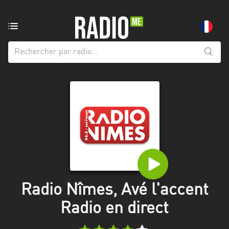
Radio
de:
Toutes
les
régions
Abidjan
Andalousie
Attica
Auvergne-
Rhône-
Radio Nîmes, Avé l'accent
Alpes
Radio en direct
Bâle-