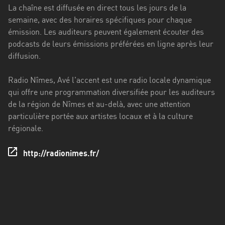
Francisco
La chaîne est diffusée en direct tous les jours de la
Morazán
semaine, avec des horaires spécifiques pour chaque
émission. Les auditeurs peuvent également écouter des
Grand
podcasts de leurs émissions préférées en ligne après leur
Est
diffusion.
Guadeloupe
Radio Nîmes, Avé l'accent est une radio locale dynamique
Guyane
qui offre une programmation diversifiée pour les auditeurs
de la région de Nîmes et au-delà, avec une attention
Hauts-
particulière portée aux artistes locaux et à la culture
de-
régionale.
France
Île-
http://radionimes.fr/
de-
France
La
Réunion