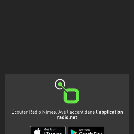
Martinique
Mayotte
Nord-
Est
HT
Normandie
Nouvelle-
Aquitaine
Occitanie
Pays
de
Écouter Radio Nîmes, Avé l'accent dans
l'application
la
radio.net
Loire
Provence-