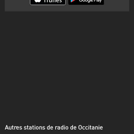
Alpes-
Côte
d’Azur
Rhénanie
du
Nord-
Westphalie
Saint-
Martin
Autres stations de radio de Occitanie