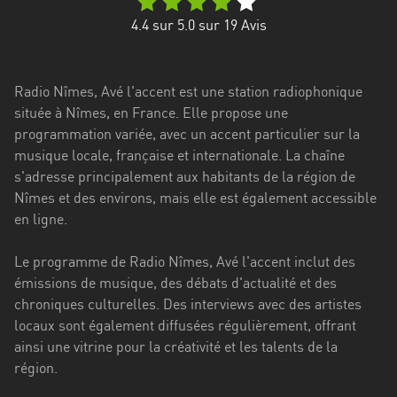
Stadt
4.4
sur 5.0 sur
19
Avis
Bogotá
Bourgogne-
Radio Nîmes, Avé l'accent est une station radiophonique
Franche-
située à Nîmes, en France. Elle propose une
Comté
programmation variée, avec un accent particulier sur la
Bretagne
musique locale, française et internationale. La chaîne
s'adresse principalement aux habitants de la région de
Centre-
Nîmes et des environs, mais elle est également accessible
Val
en ligne.
de
Loire
Le programme de Radio Nîmes, Avé l'accent inclut des
émissions de musique, des débats d'actualité et des
Corse
chroniques culturelles. Des interviews avec des artistes
locaux sont également diffusées régulièrement, offrant
Falcon
ainsi une vitrine pour la créativité et les talents de la
Floride
région.