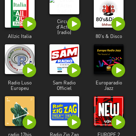
Circuit
d'Actes
(radio)
Allzic Italia
80's & Disco
Radio Luso
Sam Radio
Europaradio
Europeu
Officiel
Jazz
radio 17bis
Radio Zig Zag
EUROPE 2