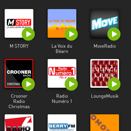
Alpes-
Côte
d’Azur
Rhénanie
du
Nord-
M STORY
La Voix du
MoveRadio
Béarn
Westphalie
Saint-
Martin
Crooner
Radio
LoungeMusik
Radio
Numéro 1
Christmas