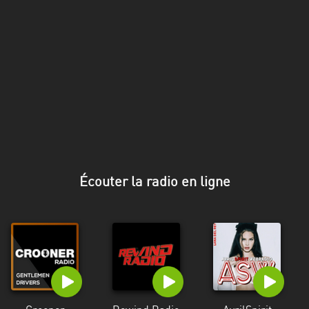
Stadt
Bogotá
Bourgogne-
Franche-
Comté
Bretagne
Centre-
Val
Écouter la radio en ligne
de
Loire
Corse
Falcon
Floride