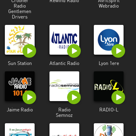
Crooner
Rewind Radio
AvrilSpirit
Francisco
Radio
Webradio
Morazán
Gentlemen
Drivers
Grand
Est
Guadeloupe
Guyane
Sun Station
Atlantic Radio
Lyon 1ere
Hauts-
de-
France
Île-
de-
France
Jaime Radio
Radio
RADIO-L
Semnoz
La
Réunion