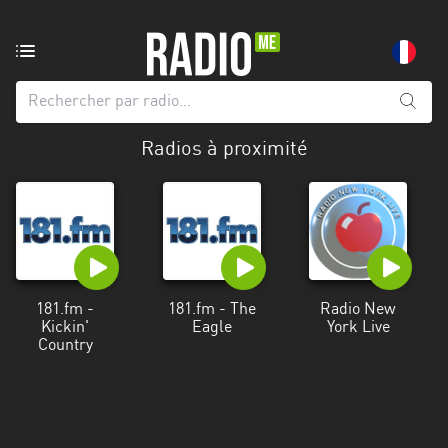
Radio
de:
Toutes
Radios à proximité
les
régions
Abidjan
Andalousie
Attica
181.fm -
181.fm - The
Radio New
Kickin'
Eagle
York Live
Auvergne-
Country
Rhône-
Alpes
Bâle-