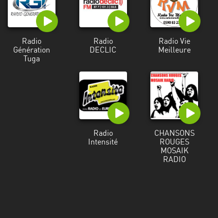
Martinique
Mayotte
Radio
Radio
Radio Vie
Nord-
Génération
DECLIC
Meilleure
Est
Tuga
HT
Normandie
Nouvelle-
Aquitaine
Radio
CHANSONS
Occitanie
Intensité
ROUGES
MOSAIK
RADIO
Pays
de
la
Loire
Provence-