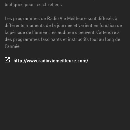
Francisco
bibliques pour les chrétiens.
Morazán
Les programmes de Radio Vie Meilleure sont diffusés à
Grand
différents moments de la journée et varient en fonction de
Est
la période de l'année. Les auditeurs peuvent s'attendre à
Guadeloupe
des programmes fascinants et instructifs tout au long de
l'année.
Guyane
http://www.radioviemeilleure.com/
Hauts-
de-
France
Île-
de-
France
La
Réunion