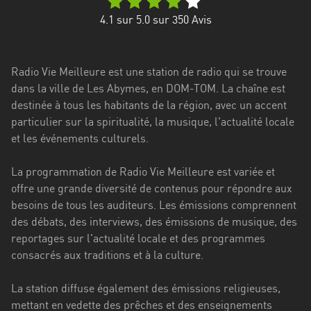
Stadt
4.1
sur 5.0 sur
350
Avis
Bogotá
Bourgogne-
Radio Vie Meilleure est une station de radio qui se trouve
Franche-
dans la ville de Les Abymes, en DOM-TOM. La chaîne est
Comté
destinée à tous les habitants de la région, avec un accent
Bretagne
particulier sur la spiritualité, la musique, l'actualité locale
et les événements culturels.
Centre-
Val
La programmation de Radio Vie Meilleure est variée et
de
offre une grande diversité de contenus pour répondre aux
Loire
besoins de tous les auditeurs. Les émissions comprennent
des débats, des interviews, des émissions de musique, des
Corse
reportages sur l'actualité locale et des programmes
consacrés aux traditions et à la culture.
Falcon
Floride
La station diffuse également des émissions religieuses,
mettant en vedette des prêches et des enseignements