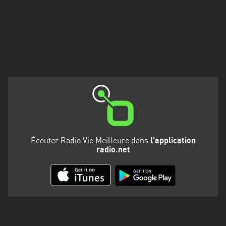
Martinique
Mayotte
Nord-
Est
HT
Normandie
Nouvelle-
Aquitaine
Écouter Radio Vie Meilleure dans
l'application
Occitanie
radio.net
Pays
de
la
Loire
Provence-