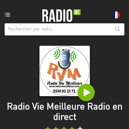
Radio
de:
Toutes
les
régions
Abidjan
Andalousie
Attica
Auvergne-
Rhône-
Radio Vie Meilleure Radio en
Alpes
direct
Bâle-