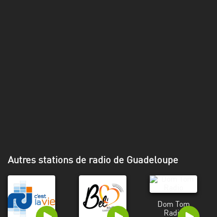
Alpes-
Côte
d’Azur
Rhénanie
du
Nord-
Westphalie
Saint-
Martin
Autres stations de radio de Guadeloupe
Dom Tom
Radio