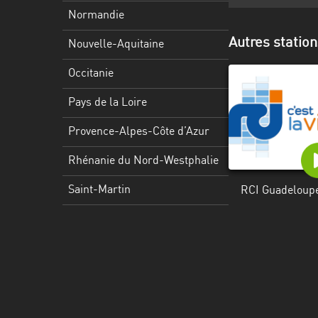
Martinique
Normandie
Mayotte
Autres statio
Nouvelle-Aquitaine
Nord-
Occitanie
Est
HT
Pays de la Loire
Normandie
Provence-Alpes-Côte d’Azur
Nouvelle-
Rhénanie du Nord-Westphalie
Aquitaine
Saint-Martin
RCI Guadeloup
Occitanie
Pays
de
la
Loire
Provence-