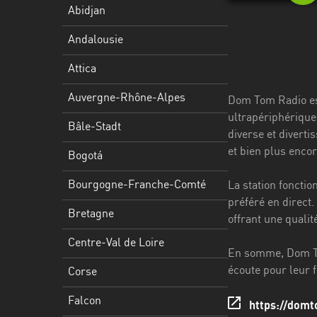
Stadt
Abidjan
Bogotá
Andalousie
Bourgogne-
Attica
Franche-
Comté
Auvergne-Rhône-Alpes
Dom Tom Radio est
ultrapériphériques
Bretagne
Bâle-Stadt
diverse et divert
et bien plus encor
Centre-
Bogotá
Val
Bourgogne-Franche-Comté
La station foncti
de
préféré en direct
Loire
Bretagne
offrant une quali
Corse
Centre-Val de Loire
En somme, Dom To
Falcon
écoute pour leur 
Corse
Floride
Falcon
https://domt