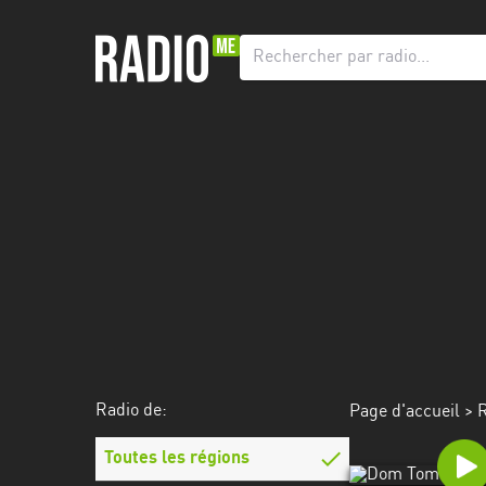
Radio
de:
Toutes
les
régions
Abidjan
Andalousie
Attica
Auvergne-
Rhône-
Radio de:
Page d'accueil
>
R
Alpes
Toutes les régions
Bâle-