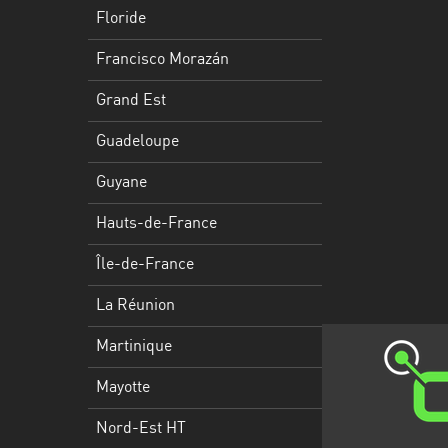
Francisco
Floride
Morazán
Francisco Morazán
Grand
Est
Grand Est
Guadeloupe
Guadeloupe
Guyane
Guyane
Hauts-
Hauts-de-France
de-
France
Île-de-France
Île-
La Réunion
de-
Martinique
France
Mayotte
La
Réunion
Nord-Est HT