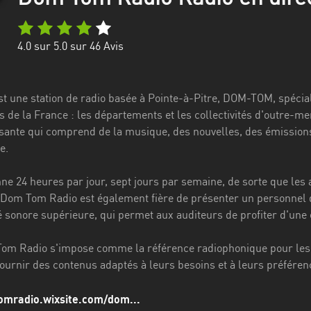
4.0
sur 5.0 sur
46
Avis
 une station de radio basée à Pointe-à-Pitre, DOM-TOM, spécia
 de la France : les départements et les collectivités d'outre-me
issante qui comprend de la musique, des nouvelles, des émissions
e.
onne 24 heures par jour, sept jours par semaine, de sorte que le
. Dom Tom Radio est également fière de présenter un personnel
té sonore supérieure, qui permet aux auditeurs de profiter d'une
m Radio s'impose comme la référence radiophonique pour les h
fournir des contenus adaptés à leurs besoins et à leurs préféren
omradio.wixsite.com/dom...