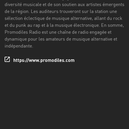
Francisco
diversité musicale et de son soutien aux artistes émergents
Morazán
de la région. Les auditeurs trouveront sur la station une
sélection éclectique de musique alternative, allant du rock
Grand
et du punk au rap et à la musique électronique. En somme,
Est
Promodiles Radio est une chaîne de radio engagée et
Guadeloupe
dynamique pour les amateurs de musique alternative et
indépendante.
Guyane
https://www.promodiles.com
Hauts-
de-
France
Île-
de-
France
La
Réunion