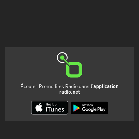
Martinique
Mayotte
Nord-
Est
HT
Normandie
Nouvelle-
Aquitaine
Écouter Promodiles Radio dans
l'application
Occitanie
radio.net
Pays
de
la
Loire
Provence-