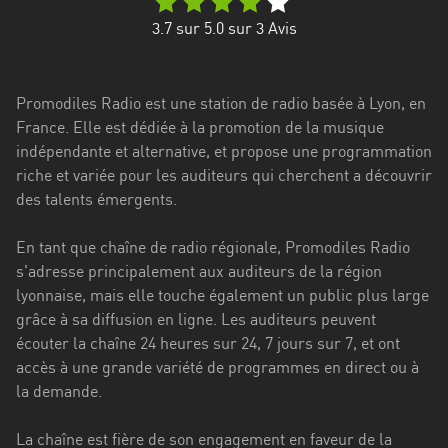
Stadt
3.7
sur 5.0 sur
3
Avis
Bogotá
Bourgogne-
Promodiles Radio est une station de radio basée à Lyon, en
Franche-
France. Elle est dédiée à la promotion de la musique
Comté
indépendante et alternative, et propose une programmation
Bretagne
riche et variée pour les auditeurs qui cherchent a découvrir
des talents émergents.
Centre-
Val
En tant que chaîne de radio régionale, Promodiles Radio
de
s'adresse principalement aux auditeurs de la région
Loire
lyonnaise, mais elle touche également un public plus large
grâce à sa diffusion en ligne. Les auditeurs peuvent
Corse
écouter la chaîne 24 heures sur 24, 7 jours sur 7, et ont
accès à une grande variété de programmes en direct ou à
Falcon
la demande.
Floride
La chaîne est fière de son engagement en faveur de la