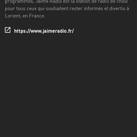
programmes, Jaime Radio est la station de radio de choix
Francisco
pour tous ceux qui souhaitent rester informés et divertis à
Morazán
Lorient, en France.
Grand
Est
https://www.jaimeradio.fr/
Guadeloupe
Guyane
Hauts-
de-
France
Île-
de-
France
La
Réunion