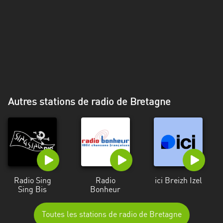
Alpes-
Côte
d’Azur
Rhénanie
du
Nord-
Westphalie
Autres stations de radio de Bretagne
Saint-
Martin
Radio Sing
Radio
ici Breizh Izel
Sing Bis
Bonheur
Toutes les stations de radio de Bretagne