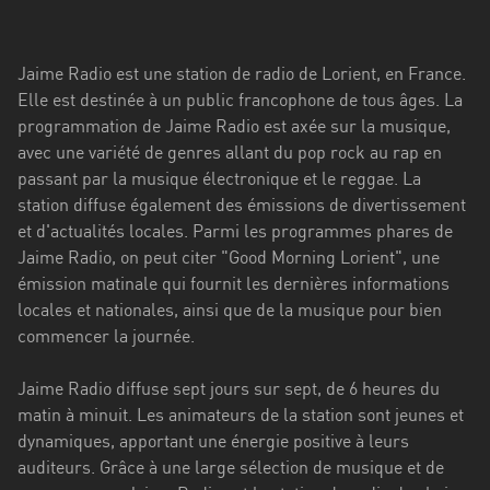
Stadt
Bogotá
Jaime Radio est une station de radio de Lorient, en France.
Bourgogne-
Elle est destinée à un public francophone de tous âges. La
Franche-
programmation de Jaime Radio est axée sur la musique,
Comté
avec une variété de genres allant du pop rock au rap en
passant par la musique électronique et le reggae. La
Bretagne
station diffuse également des émissions de divertissement
et d'actualités locales. Parmi les programmes phares de
Centre-
Jaime Radio, on peut citer "Good Morning Lorient", une
Val
émission matinale qui fournit les dernières informations
de
locales et nationales, ainsi que de la musique pour bien
Loire
commencer la journée.
Corse
Jaime Radio diffuse sept jours sur sept, de 6 heures du
Falcon
matin à minuit. Les animateurs de la station sont jeunes et
dynamiques, apportant une énergie positive à leurs
Floride
auditeurs. Grâce à une large sélection de musique et de