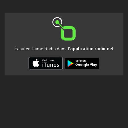
Martinique
Mayotte
Nord-
Est
HT
Écouter Jaime Radio dans
l'application radio.net
Normandie
Nouvelle-
Aquitaine
Occitanie
Pays
de
la
Loire
Provence-