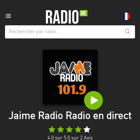
Radio
de:
Toutes
les
régions
Abidjan
Andalousie
Attica
Auvergne-
Rhône-
Jaime Radio Radio en direct
Alpes
Bâle-
4.0
sur 5.0 sur
2
Avis