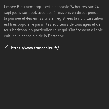
Francisco
France Bleu Armorique est disponible 24 heures sur 24,
Morazán
sept jours sur sept, avec des émissions en direct pendant
Grand
la journée et des émissions enregistrées la nuit. La station
Est
est très populaire parmi les auditeurs de tous âges et de
tous horizons, en particulier ceux qui s'intéressent à la vie
Guadeloupe
culturelle et sociale de la Bretagne.
Guyane
https://www.francebleu.fr/
Hauts-
de-
France
Île-
de-
France
La
Réunion