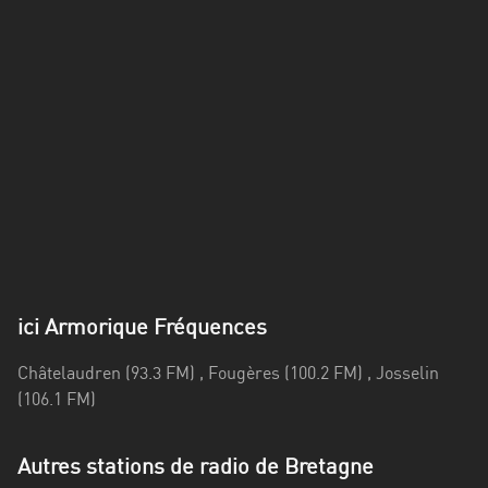
Alpes-
Côte
d’Azur
Rhénanie
du
Nord-
Westphalie
Saint-
Martin
ici Armorique Fréquences
Châtelaudren (93.3 FM) , Fougères (100.2 FM) , Josselin
(106.1 FM)
Autres stations de radio de Bretagne