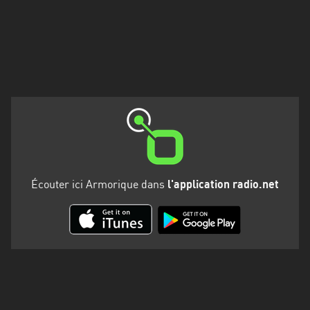
Martinique
Mayotte
Nord-
Est
HT
Normandie
Nouvelle-
Aquitaine
Écouter ici Armorique dans
l'application radio.net
Occitanie
Pays
de
la
Loire
Provence-