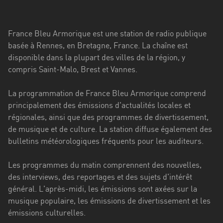
Stadt
Bogotá
France Bleu Armorique est une station de radio publique
Bourgogne-
basée à Rennes, en Bretagne, France. La chaîne est
Franche-
disponible dans la plupart des villes de la région, y
Comté
compris Saint-Malo, Brest et Vannes.
Bretagne
La programmation de France Bleu Armorique comprend
principalement des émissions d'actualités locales et
Centre-
régionales, ainsi que des programmes de divertissement,
Val
de musique et de culture. La station diffuse également des
de
bulletins météorologiques fréquents pour les auditeurs.
Loire
Corse
Les programmes du matin comprennent des nouvelles,
des interviews, des reportages et des sujets d'intérêt
Falcon
général. L'après-midi, les émissions sont axées sur la
musique populaire, les émissions de divertissement et les
Floride
émissions culturelles.