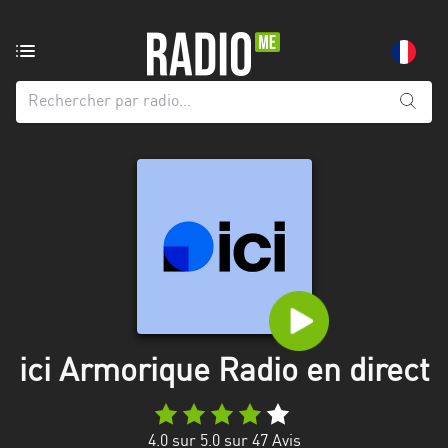
Radio
de:
Toutes
les
régions
Abidjan
Andalousie
Attica
Auvergne-
Rhône-
ici Armorique Radio en direct
Alpes
Bâle-
4.0
sur 5.0 sur
47
Avis