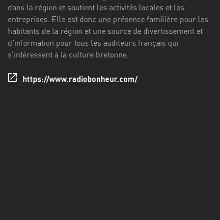
Francisco
dans la région et soutient les activités locales et les
Morazán
entreprises. Elle est donc une présence familière pour les
habitants de la région et une source de divertissement et
Grand
d'information pour tous les auditeurs français qui
Est
s'intéressent à la culture bretonne.
Guadeloupe
https://www.radiobonheur.com/
Guyane
Hauts-
de-
France
Île-
de-
France
La
Réunion