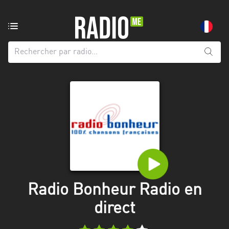
Radio
de:
Toutes
les
régions
Abidjan
Andalousie
Attica
Auvergne-
Rhône-
Radio Bonheur Radio en
Alpes
direct
Bâle-