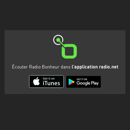
Martinique
Mayotte
Nord-
Est
HT
Normandie
Nouvelle-
Écouter Radio Bonheur dans
l'application radio.net
Aquitaine
Occitanie
Pays
de
la
Loire
Provence-