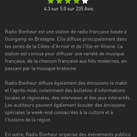
Stadt
4.3
sur 5.0 sur
235
Avis
Bogotá
Bourgogne-
Radio Bonheur est une station de radio française basée à
Franche-
Guingamp en Bretagne. Elle diffuse principalement dans
Comté
les zones de la Côtes-d'Armor et de l'Ille-et-Vilaine. La
Bretagne
station est connue pour diffuser une variété de musique
française, de la chanson française aux hits modernes, en
Centre-
passant par la musique bretonne.
Val
de
Radio Bonheur diffuse également des émissions le matin
Loire
et l'après-midi, notamment des bulletins d'informations
locales et régionales, des interviews et des jeux interactifs.
Corse
Les auditeurs peuvent également écouter des émissions
spéciales le week-end consacrées à la culture et à
Falcon
l'histoire de la région.
Floride
En outre, Radio Bonheur organise des événements publics