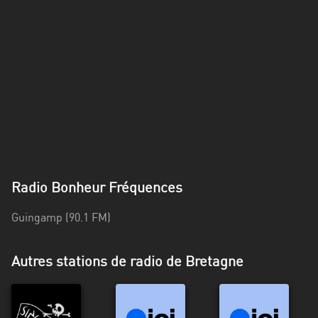
Alpes-
Côte
d’Azur
Rhénanie
du
Nord-
Westphalie
Saint-
Martin
Radio Bonheur Fréquences
Guingamp (90.1 FM)
Autres stations de radio de Bretagne