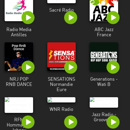
Sacré Radio
Radio Media
ABC Jazz
Antilles
France
NRJ POP
SENSATIONS
Generations -
RNB DANCE
Normandie
Wati B
Eure
WNR Radio
Jazz Radio -
RFM
Groove'up
Hommage à