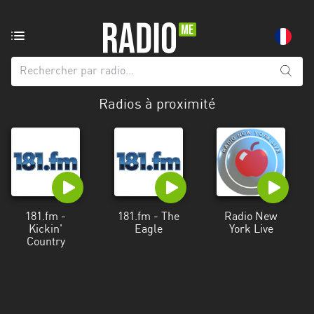
Radio
de:
Toutes
Radios à proximité
les
régions
Abidjan
Andalousie
Attica
181.fm -
181.fm - The
Radio New
Kickin'
Eagle
York Live
Auvergne-
Country
Rhône-
Alpes
Bâle-