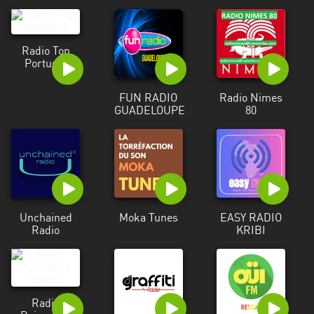
Alpes-
Côte
d’Azur
Radio Top
Portugal
Rhénanie
du
FUN RADIO
Radio Nimes
Nord-
GUADELOUPE
80
Westphalie
Saint-
Martin
Unchained
Moka Tunes
EASY RADIO
Radio
KRIBI
Radio