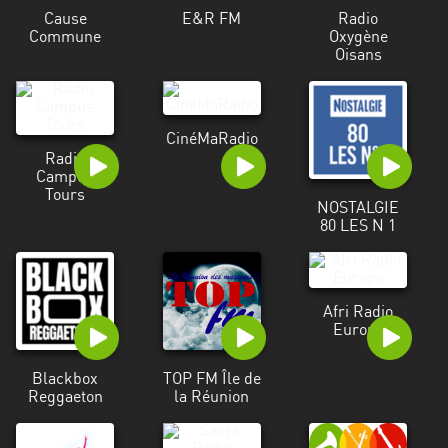
Cause
E&R FM
Radio
Commune
Oxygène
Oisans
CinéMaRadio
Radio
Campus
Tours
NOSTALGIE
80 LES N 1
Afri Radio
Europe
Blackbox
TOP FM Île de
Reggaeton
la Réunion