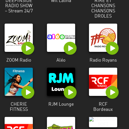
DEEPINSIDE
Wit Latina
RIRE ET
Francisco
RADIO SHOW
CHANSONS
Morazán
– Stream 24/7
CHANSONS
DROLES
Grand
Est
Guadeloupe
Guyane
ZOOM Radio
Aléo
Radio Royans
Hauts-
de-
France
Île-
de-
France
CHERIE
RJM Lounge
RCF
FITNESS
Bordeaux
La
Réunion