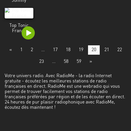
Johnny
Top Tonic
France
«
1
2
...
17
18
19
20
21
22
23
...
58
59
»
Votre univers radio. Avec RadioMe - la radio Internet
gratuite - écoutez les meilleures stations de radio
françaises en direct. RadioMe est une webradio qui vous
permet de trouver facilement vos stations de radio
françaises préférées par région et de les écouter en direct.
24 heures de pur plaisir radiophonique avec RadioMe,
écoutez dès maintenant !