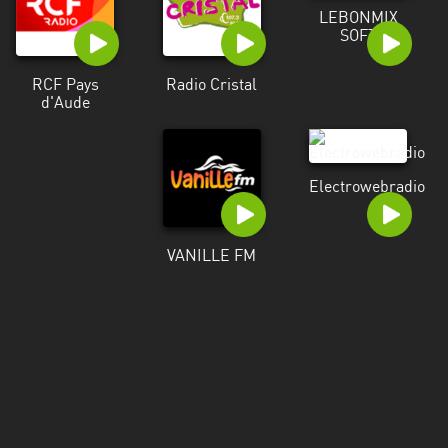
Martinique
LEBONMIX
SOFT
Mayotte
RCF Pays
Radio Cristal
Nord-
d'Aude
Est
HT
Normandie
Electrowebradio
Nouvelle-
Aquitaine
VANILLE FM
Occitanie
Pays
de
la
Loire
Provence-