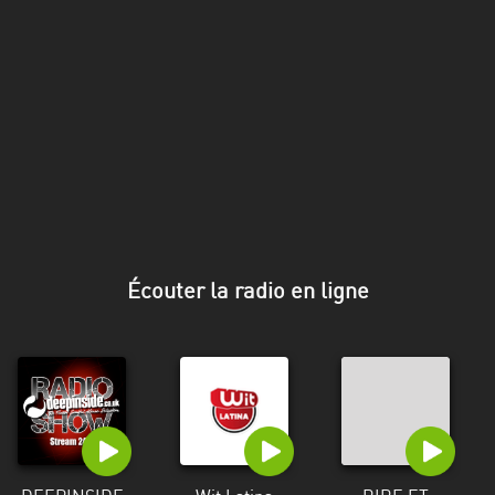
Stadt
Bogotá
Bourgogne-
Franche-
Comté
Bretagne
Centre-
Val
Écouter la radio en ligne
de
Loire
Corse
Falcon
Floride