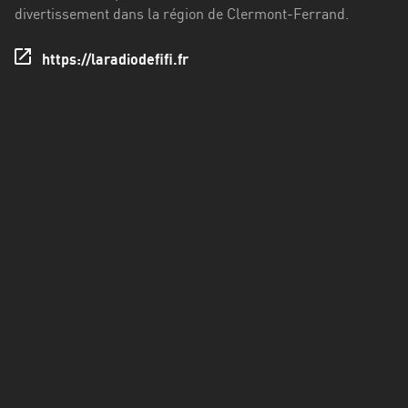
Francisco
divertissement dans la région de Clermont-Ferrand.
Morazán
https://laradiodefifi.fr
Grand
Est
Guadeloupe
Guyane
Hauts-
de-
France
Île-
de-
France
La
Réunion