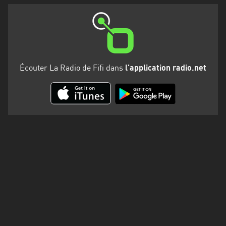
Martinique
Mayotte
Nord-
Est
Écouter La Radio de Fifi dans
l'application radio.net
HT
Normandie
Nouvelle-
Aquitaine
Occitanie
Pays
de
la
Loire
Provence-