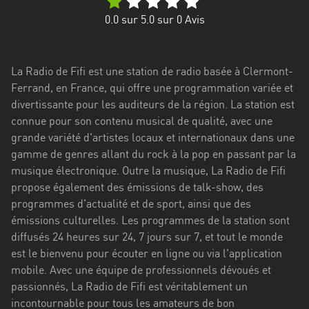
Stadt
0.0
sur 5.0 sur
0
Avis
Bogotá
Bourgogne-
La Radio de Fifi est une station de radio basée à Clermont-
Franche-
Ferrand, en France, qui offre une programmation variée et
Comté
divertissante pour les auditeurs de la région. La station est
Bretagne
connue pour son contenu musical de qualité, avec une
grande variété d'artistes locaux et internationaux dans une
Centre-
gamme de genres allant du rock à la pop en passant par la
Val
musique électronique. Outre la musique, La Radio de Fifi
de
propose également des émissions de talk-show, des
Loire
programmes d'actualité et de sport, ainsi que des
émissions culturelles. Les programmes de la station sont
Corse
diffusés 24 heures sur 24, 7 jours sur 7, et tout le monde
est le bienvenu pour écouter en ligne ou via l'application
Falcon
mobile. Avec une équipe de professionnels dévoués et
Floride
passionnés, La Radio de Fifi est véritablement un
incontournable pour tous les amateurs de bon