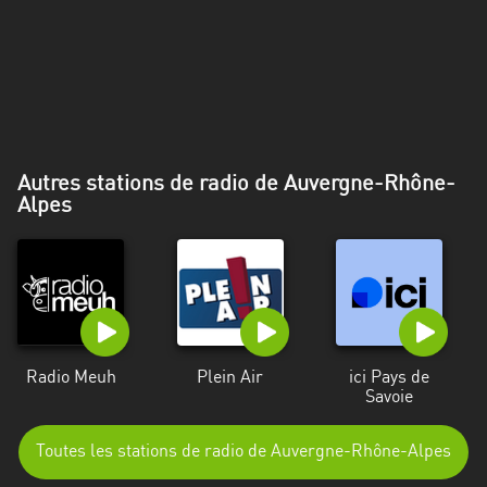
Alpes-
Côte
d’Azur
Rhénanie
du
Nord-
Autres stations de radio de Auvergne-Rhône-
Westphalie
Alpes
Saint-
Martin
Radio Meuh
Plein Air
ici Pays de
Savoie
Toutes les stations de radio de Auvergne-Rhône-Alpes