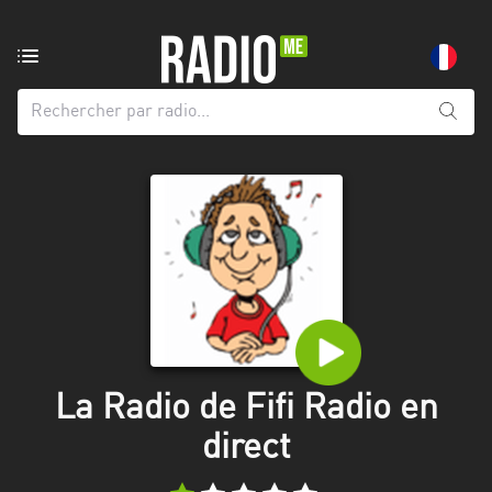
Radio
de:
Toutes
les
régions
Abidjan
Andalousie
Attica
Auvergne-
Rhône-
La Radio de Fifi Radio en
Alpes
direct
Bâle-