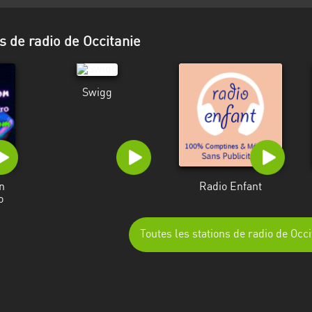
s de radio de Occitanie
Swigg
n
Radio Enfant
o
Toutes les stations de radio de Occi