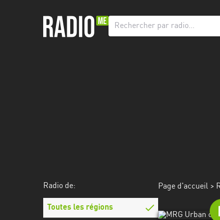
Radio
de:
Toutes
les
régions
Abidjan
Andalousie
Attica
Auvergne-
Rhône-
Radio de:
Page d'accueil
>
R
Alpes
Toutes les régions
Bâle-