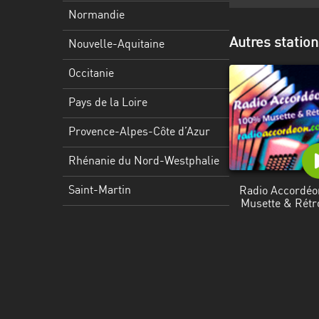
Martinique
Normandie
Mayotte
Autres station
Nouvelle-Aquitaine
Nord-
Occitanie
Est
HT
Pays de la Loire
Normandie
Provence-Alpes-Côte d’Azur
Nouvelle-
Rhénanie du Nord-Westphalie
Aquitaine
Saint-Martin
Radio Accordéo
Musette & Rétr
Occitanie
Pays
de
la
Loire
Provence-