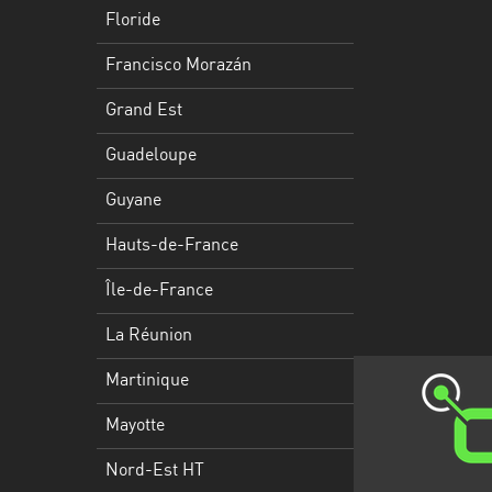
Francisco
Floride
Morazán
Francisco Morazán
Grand
Est
Grand Est
Guadeloupe
Guadeloupe
Guyane
Guyane
Hauts-
Hauts-de-France
de-
France
Île-de-France
Île-
La Réunion
de-
Martinique
France
Mayotte
La
Réunion
Nord-Est HT