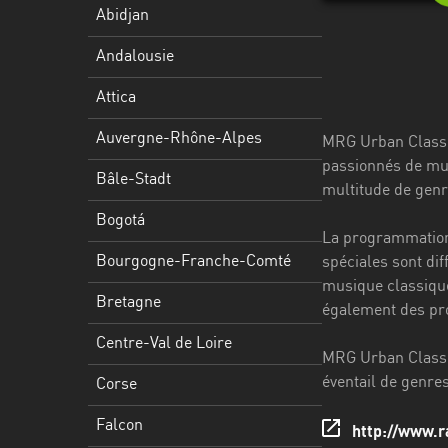
Stadt
Abidjan
Bogotá
Andalousie
Bourgogne-
Attica
Franche-
Comté
Auvergne-Rhône-Alpes
MRG Urban Classic 
passionnés de mus
Bretagne
Bâle-Stadt
multitude de genres
Centre-
Bogotá
La programmation 
Val
Bourgogne-Franche-Comté
spéciales sont di
de
musique classique
Loire
Bretagne
également des pro
Corse
Centre-Val de Loire
MRG Urban Classic
Falcon
éventail de genre
Corse
Floride
Falcon
http://www.