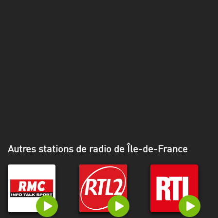
Alpes-
Côte
d’Azur
Rhénanie
du
Nord-
Westphalie
Saint-
Martin
Autres stations de radio de Île-de-France