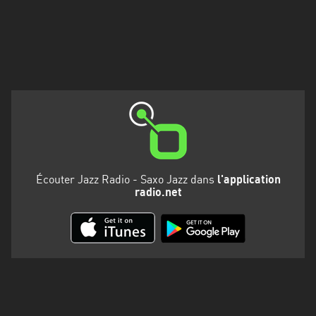
Martinique
Mayotte
Nord-
Est
HT
Normandie
Nouvelle-
Aquitaine
Écouter Jazz Radio - Saxo Jazz dans
l'application
radio.net
Occitanie
Pays
de
la
Loire
Provence-