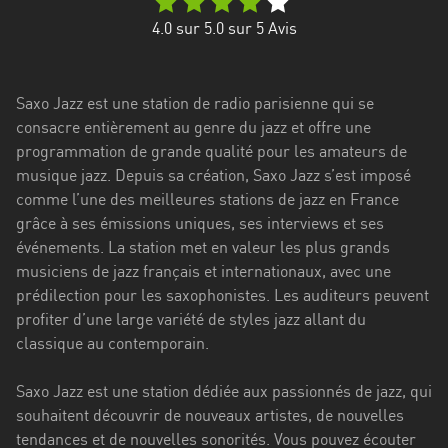
Stadt
4.0
sur 5.0 sur
5
Avis
Bogotá
Bourgogne-
Saxo Jazz est une station de radio parisienne qui se
Franche-
consacre entièrement au genre du jazz et offre une
Comté
programmation de grande qualité pour les amateurs de
Bretagne
musique jazz. Depuis sa création, Saxo Jazz s’est imposé
comme l’une des meilleures stations de jazz en France
Centre-
grâce à ses émissions uniques, ses interviews et ses
Val
événements. La station met en valeur les plus grands
de
musiciens de jazz français et internationaux, avec une
Loire
prédilection pour les saxophonistes. Les auditeurs peuvent
profiter d’une large variété de styles jazz allant du
Corse
classique au contemporain.
Falcon
Saxo Jazz est une station dédiée aux passionnés de jazz, qui
Floride
souhaitent découvrir de nouveaux artistes, de nouvelles
tendances et de nouvelles sonorités. Vous pouvez écouter