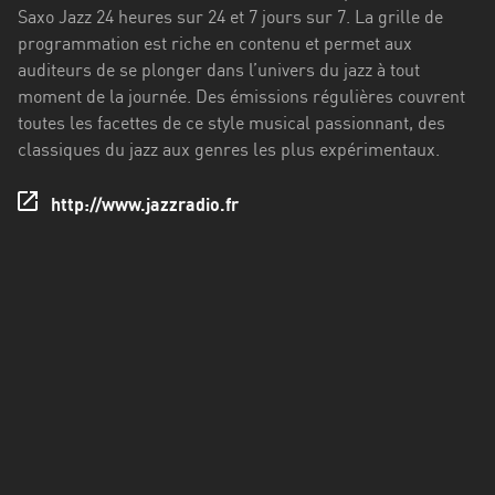
Francisco
Saxo Jazz 24 heures sur 24 et 7 jours sur 7. La grille de
Morazán
programmation est riche en contenu et permet aux
auditeurs de se plonger dans l’univers du jazz à tout
Grand
moment de la journée. Des émissions régulières couvrent
Est
toutes les facettes de ce style musical passionnant, des
Guadeloupe
classiques du jazz aux genres les plus expérimentaux.
Guyane
http://www.jazzradio.fr
Hauts-
de-
France
Île-
de-
France
La
Réunion