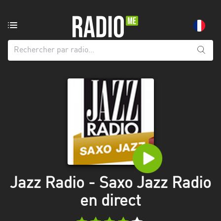
Radio
de:
Toutes
les
régions
Abidjan
Andalousie
Attica
Auvergne-
Rhône-
Jazz Radio - Saxo Jazz Radio
Alpes
en direct
Bâle-