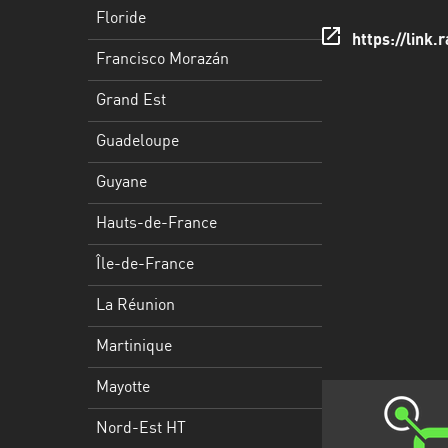
Francisco
Floride
Morazán
https://link.
Francisco Morazán
Grand
Est
Grand Est
Guadeloupe
Guadeloupe
Guyane
Guyane
Hauts-
Hauts-de-France
de-
France
Île-de-France
Île-
La Réunion
de-
Martinique
France
Mayotte
La
Réunion
Nord-Est HT