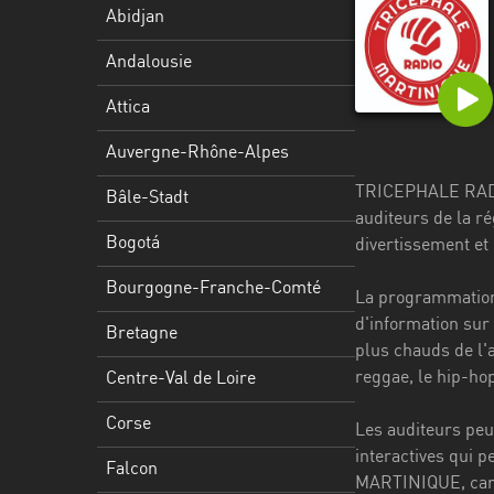
Stadt
Abidjan
Bogotá
Andalousie
Bourgogne-
Attica
Franche-
Comté
Auvergne-Rhône-Alpes
TRICEPHALE RADIO
Bretagne
Bâle-Stadt
auditeurs de la ré
Centre-
Bogotá
divertissement et
Val
Bourgogne-Franche-Comté
de
La programmation
Loire
d'information sur 
Bretagne
plus chauds de l'a
Corse
reggae, le hip-hop
Centre-Val de Loire
Falcon
Corse
Les auditeurs peu
Floride
interactives qui 
Falcon
MARTINIQUE, car el