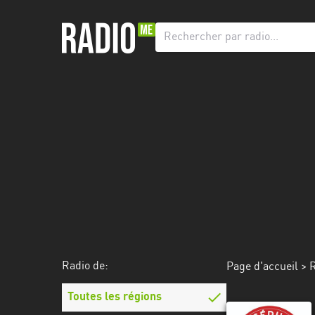
Radio
de:
Toutes
les
régions
Abidjan
Andalousie
Attica
Auvergne-
Rhône-
Radio de:
Page d'accueil
>
R
Alpes
Toutes les régions
Bâle-