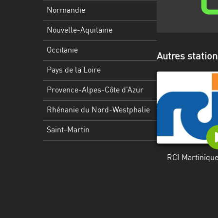
Martinique
Normandie
Mayotte
Nouvelle-Aquitaine
Nord-
Occitanie
Autres station
Est
HT
Pays de la Loire
Normandie
Provence-Alpes-Côte d’Azur
Nouvelle-
Rhénanie du Nord-Westphalie
Aquitaine
Saint-Martin
Occitanie
RCI Martiniqu
Pays
de
la
Loire
Provence-