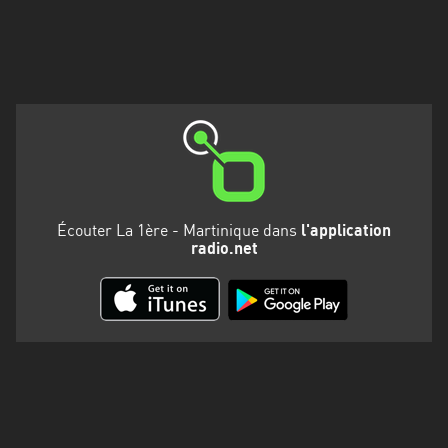
Martinique
Mayotte
Nord-
Est
HT
Normandie
Nouvelle-
Écouter La 1ère - Martinique dans
l'application
Aquitaine
radio.net
Occitanie
Pays
de
la
Loire
Provence-