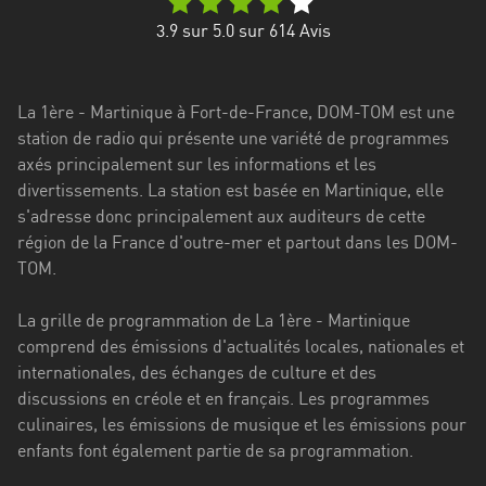
Stadt
3.9
sur 5.0 sur
614
Avis
Bogotá
Bourgogne-
La 1ère - Martinique à Fort-de-France, DOM-TOM est une
Franche-
station de radio qui présente une variété de programmes
Comté
axés principalement sur les informations et les
Bretagne
divertissements. La station est basée en Martinique, elle
s'adresse donc principalement aux auditeurs de cette
Centre-
région de la France d'outre-mer et partout dans les DOM-
Val
TOM.
de
Loire
La grille de programmation de La 1ère - Martinique
comprend des émissions d'actualités locales, nationales et
Corse
internationales, des échanges de culture et des
discussions en créole et en français. Les programmes
Falcon
culinaires, les émissions de musique et les émissions pour
Floride
enfants font également partie de sa programmation.