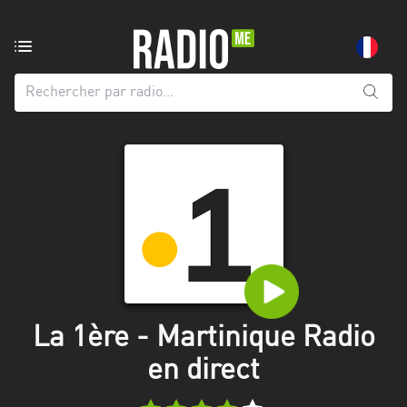
Radio
de:
Toutes
les
régions
Abidjan
Andalousie
Attica
Auvergne-
Rhône-
La 1ère - Martinique Radio
Alpes
en direct
Bâle-