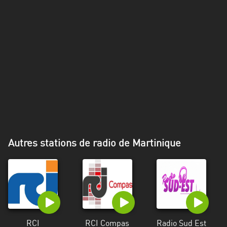
Alpes-
Côte
d’Azur
Rhénanie
du
Nord-
Westphalie
Saint-
Martin
Autres stations de radio de Martinique
RCI
RCI Compas
Radio Sud Est