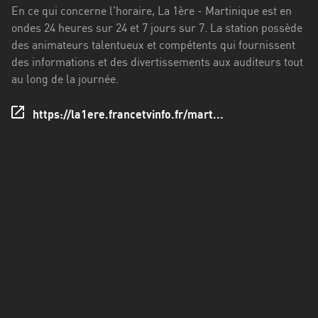
Francisco
En ce qui concerne l'horaire, La 1ère - Martinique est en
Morazán
ondes 24 heures sur 24 et 7 jours sur 7. La station possède
des animateurs talentueux et compétents qui fournissent
Grand
des informations et des divertissements aux auditeurs tout
Est
au long de la journée.
Guadeloupe
https://la1ere.francetvinfo.fr/mart...
Guyane
Hauts-
de-
France
Île-
de-
France
La
Réunion