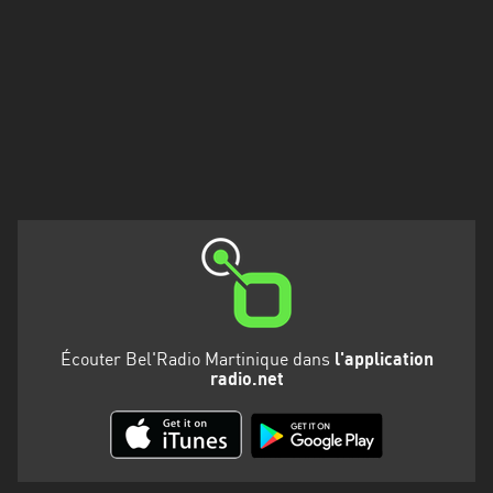
Martinique
Mayotte
Nord-
Est
HT
Normandie
Nouvelle-
Aquitaine
Occitanie
Écouter Bel'Radio Martinique dans
l'application
Pays
radio.net
de
la
Loire
Provence-