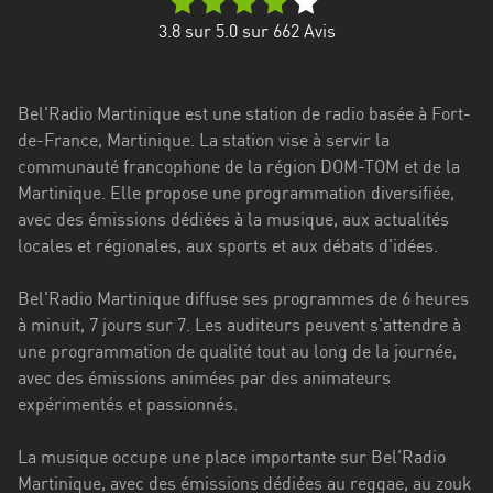
Stadt
3.8
sur 5.0 sur
662
Avis
Bogotá
Bourgogne-
Bel'Radio Martinique est une station de radio basée à Fort-
Franche-
de-France, Martinique. La station vise à servir la
Comté
communauté francophone de la région DOM-TOM et de la
Bretagne
Martinique. Elle propose une programmation diversifiée,
avec des émissions dédiées à la musique, aux actualités
Centre-
locales et régionales, aux sports et aux débats d'idées.
Val
de
Bel'Radio Martinique diffuse ses programmes de 6 heures
Loire
à minuit, 7 jours sur 7. Les auditeurs peuvent s'attendre à
une programmation de qualité tout au long de la journée,
Corse
avec des émissions animées par des animateurs
expérimentés et passionnés.
Falcon
Floride
La musique occupe une place importante sur Bel'Radio
Martinique, avec des émissions dédiées au reggae, au zouk