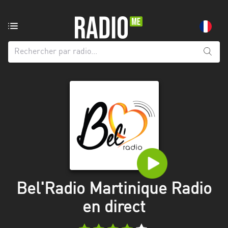
Radio
de:
Toutes
les
régions
Abidjan
Andalousie
Attica
Auvergne-
Rhône-
Bel'Radio Martinique Radio
Alpes
en direct
Bâle-