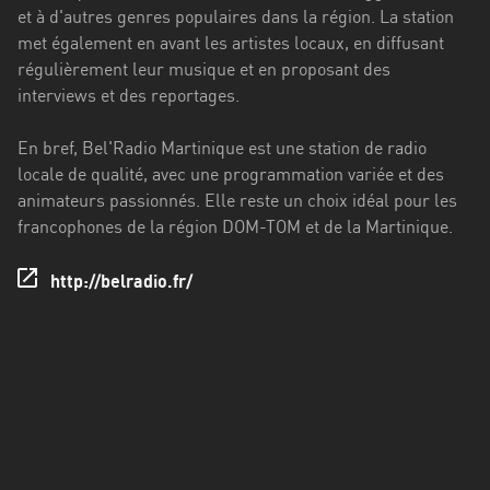
Francisco
et à d'autres genres populaires dans la région. La station
Morazán
met également en avant les artistes locaux, en diffusant
régulièrement leur musique et en proposant des
Grand
interviews et des reportages.
Est
Guadeloupe
En bref, Bel'Radio Martinique est une station de radio
locale de qualité, avec une programmation variée et des
Guyane
animateurs passionnés. Elle reste un choix idéal pour les
francophones de la région DOM-TOM et de la Martinique.
Hauts-
de-
http://belradio.fr/
France
Île-
de-
France
La
Réunion