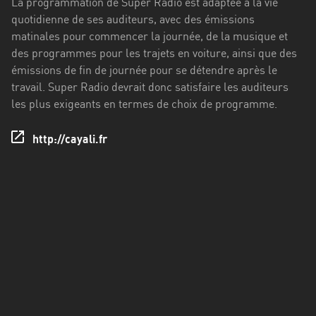
La programmation de Super Radio est adaptée à la vie
Francisco
quotidienne de ses auditeurs, avec des émissions
Morazán
matinales pour commencer la journée, de la musique et
Grand
des programmes pour les trajets en voiture, ainsi que des
Est
émissions de fin de journée pour se détendre après le
travail. Super Radio devrait donc satisfaire les auditeurs
Guadeloupe
les plus exigeants en termes de choix de programme.
Guyane
http://cayali.fr
Hauts-
de-
France
Île-
de-
France
La
Réunion