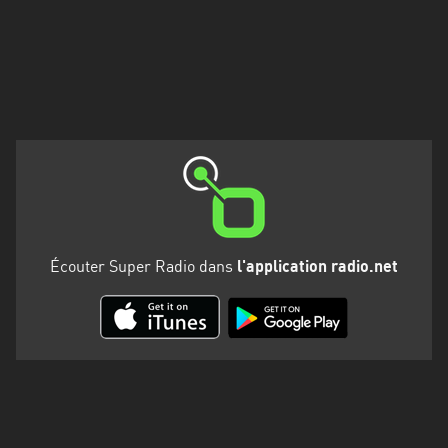
Martinique
Mayotte
Nord-
Est
HT
Normandie
Nouvelle-
Aquitaine
Écouter Super Radio dans
l'application radio.net
Occitanie
Pays
de
la
Loire
Provence-