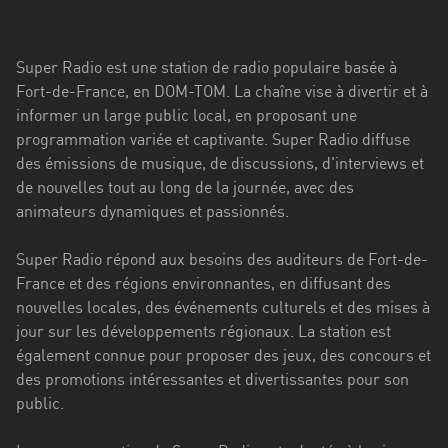
Stadt
Bogotá
Super Radio est une station de radio populaire basée à
Bourgogne-
Fort-de-France, en DOM-TOM. La chaîne vise à divertir et à
Franche-
informer un large public local, en proposant une
Comté
programmation variée et captivante. Super Radio diffuse
des émissions de musique, de discussions, d'interviews et
Bretagne
de nouvelles tout au long de la journée, avec des
animateurs dynamiques et passionnés.
Centre-
Val
Super Radio répond aux besoins des auditeurs de Fort-de-
de
France et des régions environnantes, en diffusant des
Loire
nouvelles locales, des événements culturels et des mises à
Corse
jour sur les développements régionaux. La station est
également connue pour proposer des jeux, des concours et
Falcon
des promotions intéressantes et divertissantes pour son
public.
Floride