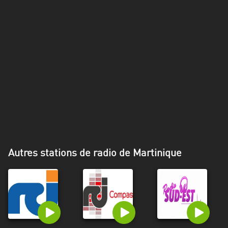
Alpes-
Côte
d’Azur
Rhénanie
du
Nord-
Westphalie
Saint-
Martin
Autres stations de radio de Martinique