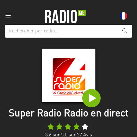
Radio
de:
Toutes
les
régions
Abidjan
Andalousie
Attica
Auvergne-
Rhône-
Super Radio Radio en direct
Alpes
Bâle-
3.6
sur 5.0 sur
27
Avis