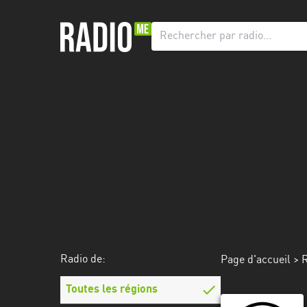
Radio
de:
Toutes
les
régions
Abidjan
Andalousie
Attica
Auvergne-
Rhône-
Radio de:
Page d'accueil
>
R
Alpes
Toutes les régions
Bâle-