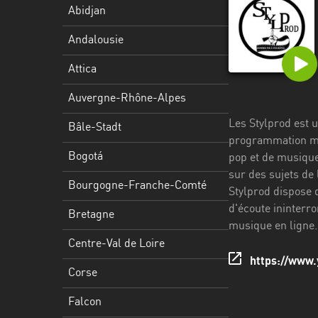
Stadt
Abidjan
Bogotá
Andalousie
Bourgogne-
Attica
Franche-
Comté
Auvergne-Rhône-Alpes
Les Stylprod est u
Bretagne
Bâle-Stadt
programmation mu
Centre-
Bogotá
pop et de musique
Val
sur des sujets de
Bourgogne-Franche-Comté
de
Stylprod dispose 
Loire
d'écoute ininterr
Bretagne
musique en ligne.
Corse
Centre-Val de Loire
https://www.
Falcon
Corse
Floride
Falcon