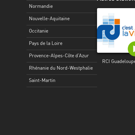
Martinique
Normandie
Mayotte
Nouvelle-Aquitaine
Nord-
Occitanie
Est
HT
Pays de la Loire
Normandie
Provence-Alpes-Côte d’Azur
RCI Guadeloup
Nouvelle-
Rhénanie du Nord-Westphalie
Aquitaine
Saint-Martin
Occitanie
Pays
de
la
Loire
Provence-