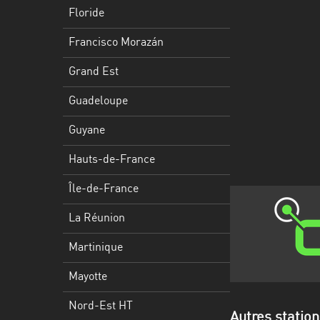
Francisco
Floride
Morazán
Francisco Morazán
Grand
Est
Grand Est
Guadeloupe
Guadeloupe
Guyane
Guyane
Hauts-
Hauts-de-France
de-
France
Île-de-France
Île-
La Réunion
de-
Martinique
France
Mayotte
La
Réunion
Nord-Est HT
Autres statio