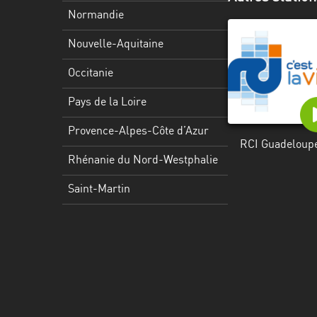
Martinique
Normandie
Mayotte
Nouvelle-Aquitaine
Nord-
Occitanie
Est
HT
Pays de la Loire
Normandie
Provence-Alpes-Côte d’Azur
RCI Guadeloup
Nouvelle-
Rhénanie du Nord-Westphalie
Aquitaine
Saint-Martin
Occitanie
Pays
de
la
Loire
Provence-