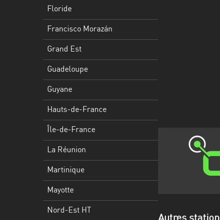
Francisco
Floride
Morazán
Francisco Morazán
Grand
Est
Grand Est
Guadeloupe
Guadeloupe
Guyane
Guyane
Hauts-
Hauts-de-France
de-
France
Île-de-France
Île-
La Réunion
de-
Martinique
France
Mayotte
La
Réunion
Nord-Est HT
Autres statio