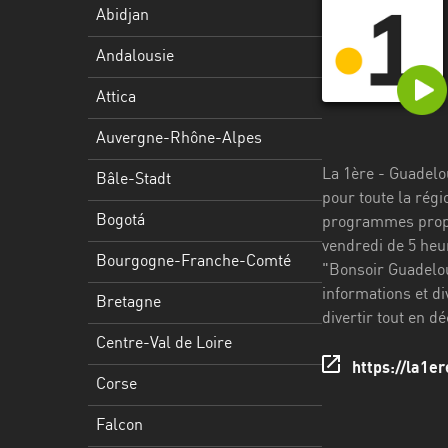
Stadt
Abidjan
Bogotá
Andalousie
Bourgogne-
Attica
Franche-
Comté
Auvergne-Rhône-Alpes
La 1ère - Guadelo
Bretagne
Bâle-Stadt
pour toute la régi
Centre-
Bogotá
programmes proposé
Val
vendredi de 5 heu
Bourgogne-Franche-Comté
de
"Bonsoir Guadelou
Loire
informations et d
Bretagne
divertir tout en d
Corse
Centre-Val de Loire
https://la1er
Falcon
Corse
Floride
Falcon