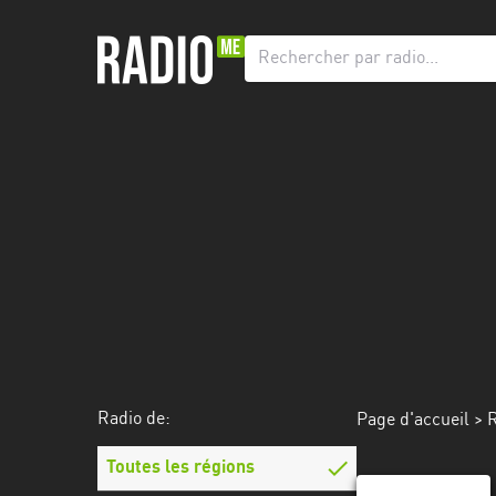
Radio
de:
Toutes
les
régions
Abidjan
Andalousie
Attica
Auvergne-
Rhône-
Radio de:
Page d'accueil
>
R
Alpes
Toutes les régions
Bâle-