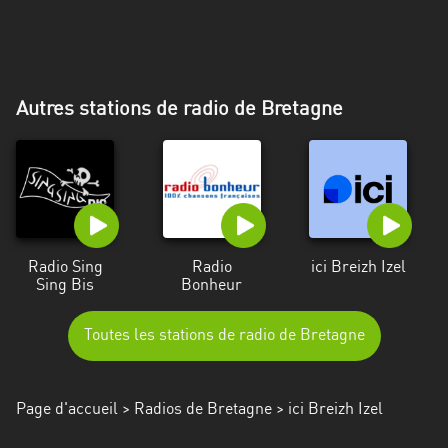
Alpes-
Côte
d’Azur
Autres stations de radio de Bretagne
Rhénanie
du
Nord-
Westphalie
Saint-
Martin
Radio Sing
Radio
ici Breizh Izel
Sing Bis
Bonheur
Toutes les stations de radio de Bretagne
Page d'accueil
>
Radios de Bretagne
> ici Breizh Izel