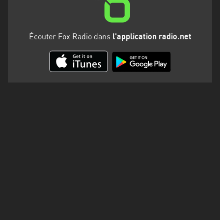
Martinique
Mayotte
Écouter Fox Radio dans
l'application radio.net
Nord-
Est
HT
Normandie
Nouvelle-
Aquitaine
Occitanie
Pays
de
la
Loire
Provence-