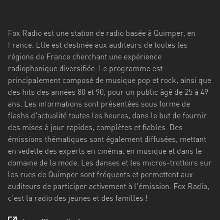
Stadt
Bogotá
Fox Radio est une station de radio basée à Quimper, en
Bourgogne-
France. Elle est destinée aux auditeurs de toutes les
Franche-
régions de France cherchant une expérience
Comté
radiophonique diversifiée. Le programme est
principalement composé de musique pop et rock, ainsi que
Bretagne
des hits des années 80 et 90, pour un public âgé de 25 à 49
ans. Les informations sont présentées sous forme de
Centre-
flashs d'actualité toutes les heures, dans le but de fournir
Val
des mises à jour rapides, complètes et fiables. Des
de
émissions thématiques sont également diffusées, mettant
Loire
en vedette des experts en cinéma, en musique et dans le
Corse
domaine de la mode. Les danses et les micros-trottoirs sur
les rues de Quimper sont fréquents et permettent aux
Falcon
auditeurs de participer activement à l'émission. Fox Radio,
c’est la radio des jeunes et des familles !
Floride