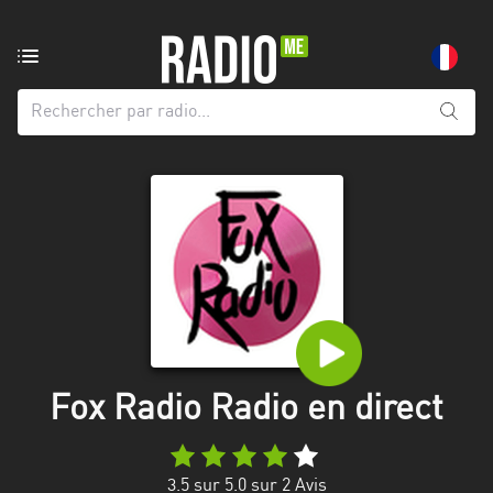
Radio
de:
Toutes
les
régions
Abidjan
Andalousie
Attica
Auvergne-
Rhône-
Fox Radio Radio en direct
Alpes
Bâle-
3.5
sur 5.0 sur
2
Avis