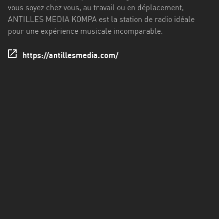
Francisco
vous soyez chez vous, au travail ou en déplacement,
Morazán
ANTILLES MEDIA KOMPA est la station de radio idéale
pour une expérience musicale incomparable.
Grand
Est
https://antillesmedia.com/
Guadeloupe
Guyane
Hauts-
de-
France
Île-
de-
France
La
Réunion