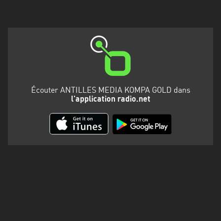
Martinique
Mayotte
Nord-
Est
HT
Normandie
Écouter ANTILLES MEDIA KOMPA GOLD dans
l'application radio.net
Nouvelle-
Aquitaine
Occitanie
Pays
de
la
Loire
Provence-