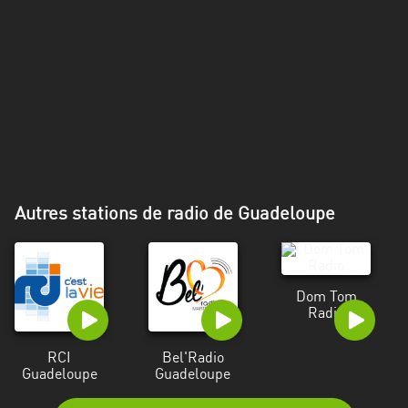
Alpes-
Côte
d’Azur
Rhénanie
du
Nord-
Westphalie
Saint-
Autres stations de radio de Guadeloupe
Martin
Dom Tom
Radio
RCI
Bel'Radio
Guadeloupe
Guadeloupe