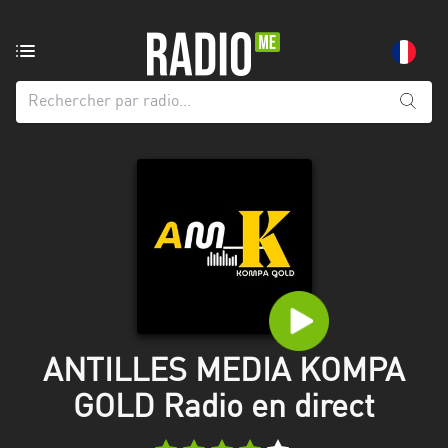
Radio
de:
Toutes
les
régions
Abidjan
Andalousie
Attica
Auvergne-
Rhône-
ANTILLES MEDIA KOMPA
Alpes
GOLD Radio en direct
Bâle-