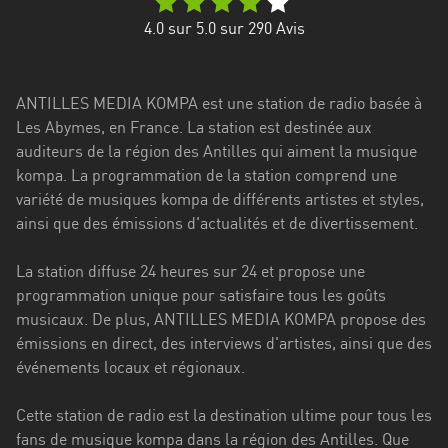
Stadt
4.0
sur 5.0 sur
290
Avis
Bogotá
Bourgogne-
ANTILLES MEDIA KOMPA est une station de radio basée à
Franche-
Les Abymes, en France. La station est destinée aux
Comté
auditeurs de la région des Antilles qui aiment la musique
Bretagne
kompa. La programmation de la station comprend une
variété de musiques kompa de différents artistes et styles,
Centre-
ainsi que des émissions d'actualités et de divertissement.
Val
de
La station diffuse 24 heures sur 24 et propose une
Loire
programmation unique pour satisfaire tous les goûts
musicaux. De plus, ANTILLES MEDIA KOMPA propose des
Corse
émissions en direct, des interviews d'artistes, ainsi que des
événements locaux et régionaux.
Falcon
Floride
Cette station de radio est la destination ultime pour tous les
fans de musique kompa dans la région des Antilles. Que