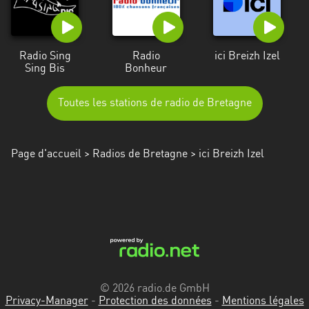
Alpes-
Côte
d’Azur
Radio Sing
Radio
ici Breizh Izel
Sing Bis
Bonheur
Rhénanie
du
Toutes les stations de radio de Bretagne
Nord-
Westphalie
Saint-
Page d'accueil
>
Radios de Bretagne
> ici Breizh Izel
Martin
© 2026 radio.de GmbH
Privacy-Manager
-
Protection des données
-
Mentions légales