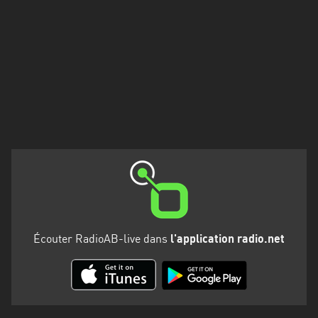
Francisco
Morazán
Grand
Est
Guadeloupe
Guyane
Hauts-
de-
France
Île-
de-
Écouter RadioAB-live dans
l'application radio.net
France
La
Réunion