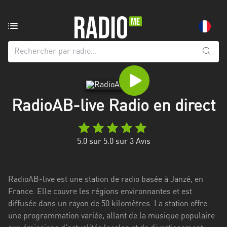
Radio
de:
Toutes
les
régions
RadioAB-live Radio en direct
Abidjan
Andalousie
5.0
sur 5.0 sur
3
Avis
Attica
Auvergne-
RadioAB-live est une station de radio basée à Janzé, en
Rhône-
France. Elle couvre les régions environnantes et est
Alpes
diffusée dans un rayon de 50 kilomètres. La station offre
une programmation variée, allant de la musique populaire
Bâle-