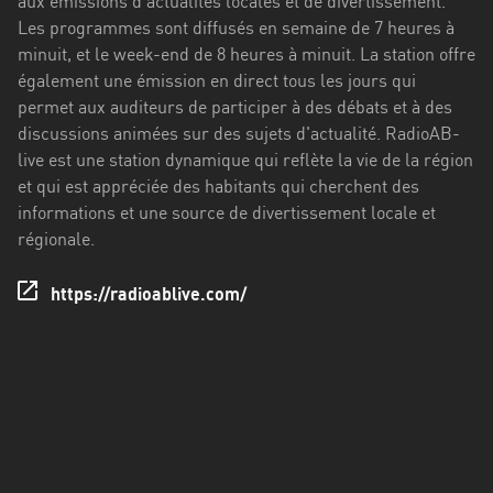
aux émissions d'actualités locales et de divertissement.
Stadt
Les programmes sont diffusés en semaine de 7 heures à
Bogotá
minuit, et le week-end de 8 heures à minuit. La station offre
également une émission en direct tous les jours qui
Bourgogne-
permet aux auditeurs de participer à des débats et à des
Franche-
discussions animées sur des sujets d'actualité. RadioAB-
Comté
live est une station dynamique qui reflète la vie de la région
et qui est appréciée des habitants qui cherchent des
Bretagne
informations et une source de divertissement locale et
Centre-
régionale.
Val
de
https://radioablive.com/
Loire
Corse
Falcon
Floride