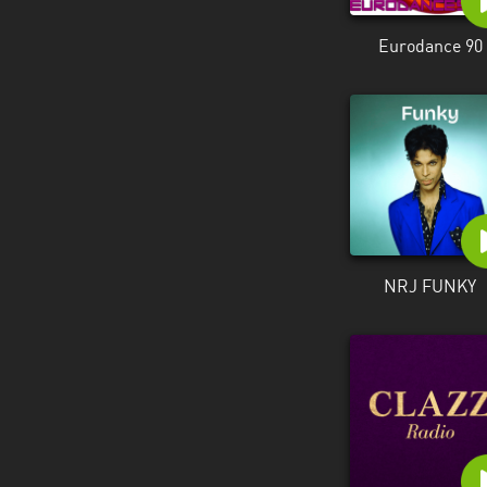
Alpes-
Côte
Eurodance 90
d’Azur
Rhénanie
du
Nord-
Westphalie
Saint-
Martin
NRJ FUNKY