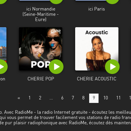
ici Normandie
ici Paris
(Seine-Maritime -
Eure)
yon
CHERIE POP
CHERIE ACOUSTIC
«
1
2
...
6
7
8
9
10
11
o. Avec RadioMe - la radio Internet gratuite - écoutez les meille
ui vous permet de trouver facilement vos stations de radio fran
 de pur plaisir radiophonique avec RadioMe, écoutez dès mainten