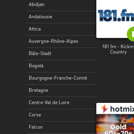
Stadt
Abidjan
Bogotá
Andalousie
Bourgogne-
Attica
Franche-
Comté
Auvergne-Rhône-Alpes
181.fm - Kickin
Country
Bretagne
Bâle-Stadt
Centre-
Bogotá
Val
Bourgogne-Franche-Comté
de
Loire
Bretagne
Corse
Centre-Val de Loire
Falcon
Corse
Floride
Falcon