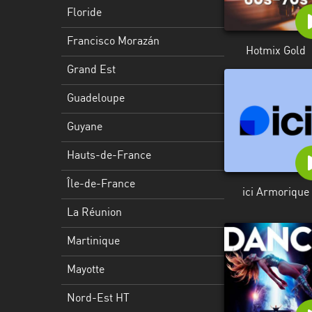
Francisco
Floride
Morazán
Francisco Morazán
Grand
Hotmix Gold
Est
Grand Est
Guadeloupe
Guadeloupe
Guyane
Guyane
Hauts-
Hauts-de-France
de-
France
Île-de-France
ici Armorique
Île-
La Réunion
de-
Martinique
France
Mayotte
La
Réunion
Nord-Est HT