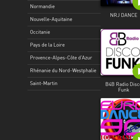
Martinique
Normandie
NRJ DANCE
Mayotte
Nouvelle-Aquitaine
Nord-
Occitanie
Est
HT
Pays de la Loire
Normandie
Provence-Alpes-Côte d’Azur
Nouvelle-
Rhénanie du Nord-Westphalie
Aquitaine
Saint-Martin
B4B Radio Disc
Occitanie
Funk
Pays
de
la
Loire
Provence-