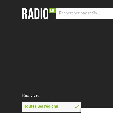
Radio
de:
Toutes
les
régions
Abidjan
Andalousie
Attica
Auvergne-
Rhône-
Radio de:
Alpes
Toutes les régions
Bâle-