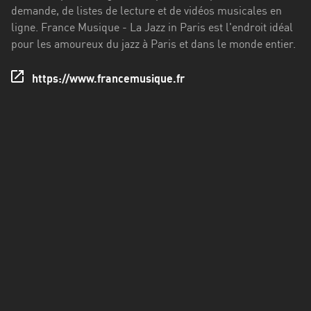
Francisco
demande, de listes de lecture et de vidéos musicales en
Morazán
ligne. France Musique - La Jazz in Paris est l'endroit idéal
pour les amoureux du jazz à Paris et dans le monde entier.
Grand
Est
https://www.francemusique.fr
Guadeloupe
Guyane
Hauts-
de-
France
Île-
de-
France
La
Réunion