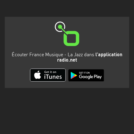
Martinique
Mayotte
Nord-
Est
HT
Normandie
Écouter France Musique - La Jazz dans
l'application
radio.net
Nouvelle-
Aquitaine
Occitanie
Pays
de
la
Loire
Provence-