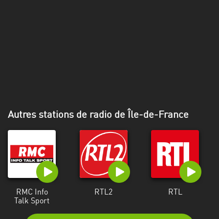
Alpes-
Côte
d’Azur
Rhénanie
du
Nord-
Westphalie
Saint-
Autres stations de radio de Île-de-France
Martin
RMC Info
RTL2
RTL
Talk Sport