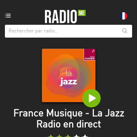
Radio
de:
Toutes
les
régions
Abidjan
Andalousie
Attica
Auvergne-
Rhône-
France Musique - La Jazz
Alpes
Radio en direct
Bâle-