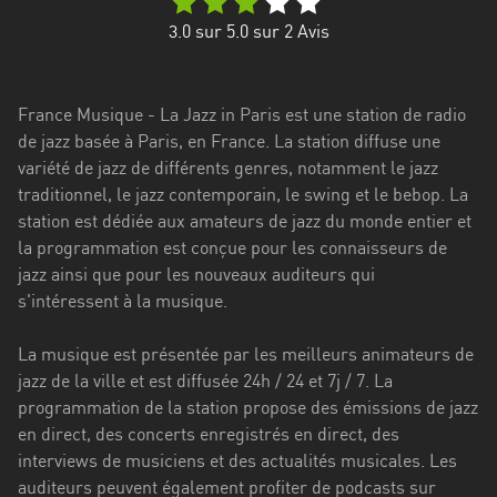
Stadt
3.0
sur 5.0 sur
2
Avis
Bogotá
Bourgogne-
France Musique - La Jazz in Paris est une station de radio
Franche-
de jazz basée à Paris, en France. La station diffuse une
Comté
variété de jazz de différents genres, notamment le jazz
Bretagne
traditionnel, le jazz contemporain, le swing et le bebop. La
station est dédiée aux amateurs de jazz du monde entier et
Centre-
la programmation est conçue pour les connaisseurs de
Val
jazz ainsi que pour les nouveaux auditeurs qui
de
s'intéressent à la musique.
Loire
La musique est présentée par les meilleurs animateurs de
Corse
jazz de la ville et est diffusée 24h / 24 et 7j / 7. La
programmation de la station propose des émissions de jazz
Falcon
en direct, des concerts enregistrés en direct, des
Floride
interviews de musiciens et des actualités musicales. Les
auditeurs peuvent également profiter de podcasts sur