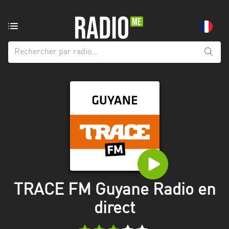
Radio
de:
Toutes
les
régions
Abidjan
Andalousie
Attica
Auvergne-
Rhône-
TRACE FM Guyane Radio en
Alpes
direct
Bâle-