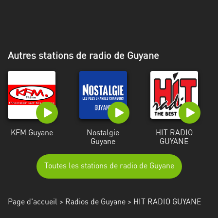
Alpes-
Côte
d’Azur
Rhénanie
Autres stations de radio de Guyane
du
Nord-
Westphalie
Saint-
Martin
KFM Guyane
Nostalgie
HIT RADIO
Guyane
GUYANE
Toutes les stations de radio de Guyane
Page d'accueil
>
Radios de Guyane
> HIT RADIO GUYANE