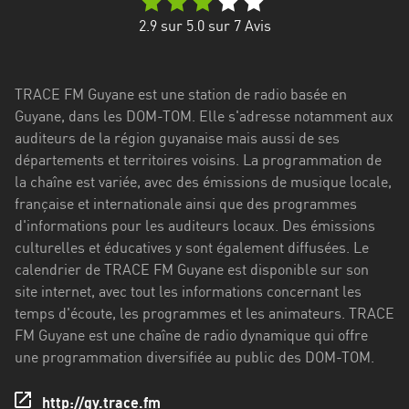
Stadt
2.9
sur 5.0 sur
7
Avis
Bogotá
Bourgogne-
TRACE FM Guyane est une station de radio basée en
Franche-
Guyane, dans les DOM-TOM. Elle s'adresse notamment aux
Comté
auditeurs de la région guyanaise mais aussi de ses
Bretagne
départements et territoires voisins. La programmation de
la chaîne est variée, avec des émissions de musique locale,
Centre-
française et internationale ainsi que des programmes
Val
d'informations pour les auditeurs locaux. Des émissions
de
culturelles et éducatives y sont également diffusées. Le
Loire
calendrier de TRACE FM Guyane est disponible sur son
site internet, avec tout les informations concernant les
Corse
temps d'écoute, les programmes et les animateurs. TRACE
FM Guyane est une chaîne de radio dynamique qui offre
Falcon
une programmation diversifiée au public des DOM-TOM.
Floride
http://gy.trace.fm