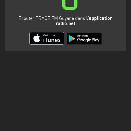
Martinique
Mayotte
Écouter TRACE FM Guyane dans
l'application
radio.net
Nord-
Est
HT
Normandie
Nouvelle-
Aquitaine
Occitanie
Pays
de
la
Loire
Provence-