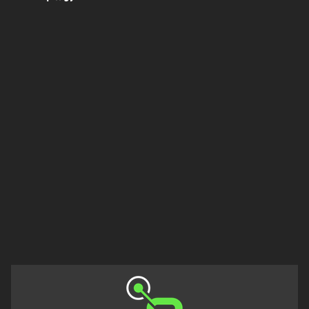
Francisco
Morazán
Grand
Est
Guadeloupe
Guyane
Hauts-
de-
France
Île-
de-
France
La
Réunion