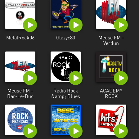
Alpes-
Côte
d’Azur
Rhénanie
MetalRock06
Glazyc80
Meuse FM -
du
Verdun
Nord-
Westphalie
Saint-
Martin
Meuse FM -
Radio Rock
ACADEMY
Bar-Le-Duc
&amp; Blues
ROCK