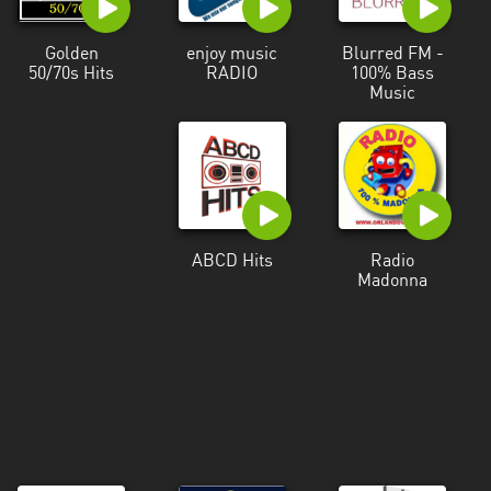
Martinique
Golden
enjoy music
Blurred FM -
Mayotte
50/70s Hits
RADIO
100% Bass
Music
Nord-
Est
HT
Normandie
Nouvelle-
ABCD Hits
Radio
Aquitaine
Madonna
Occitanie
Pays
de
la
Loire
Provence-