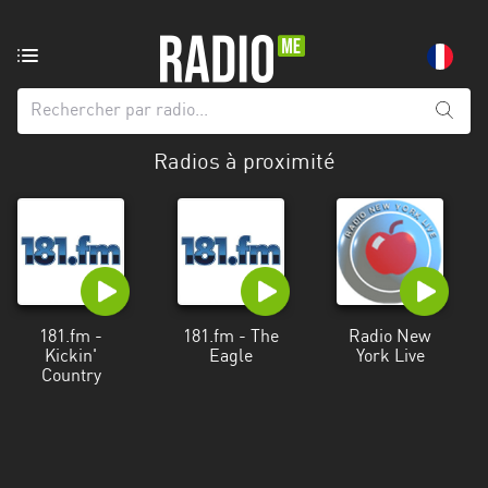
Radio
de:
Toutes
Radios à proximité
les
régions
Abidjan
Andalousie
Attica
181.fm -
181.fm - The
Radio New
Kickin'
Eagle
York Live
Auvergne-
Country
Rhône-
Alpes
Bâle-