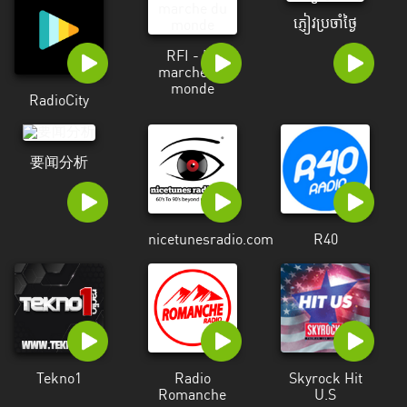
ភ្ញៀវប្រចាំថ្ងៃ
RFI - La
marche du
monde
RadioCity
要闻分析
nicetunesradio.com
R40
Tekno1
Radio
Skyrock Hit
Romanche
U.S