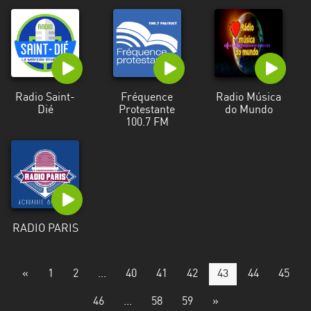
Radio Saint-
Fréquence
Radio Música
Dié
Protestante
do Mundo
100.7 FM
RADIO PARIS
«
1
2
...
40
41
42
43
44
45
46
...
58
59
»