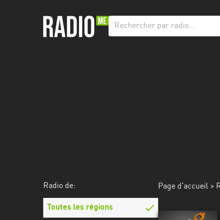
Radio
de:
Toutes
les
régions
Abidjan
Andalousie
Attica
Auvergne-
Rhône-
Radio de:
Page d'accueil
> R
Alpes
Toutes les régions
Bâle-