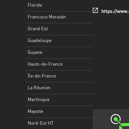
Francisco
Floride
Morazán
https://www.
Francisco Morazán
Grand
Est
Grand Est
Guadeloupe
Guadeloupe
Guyane
Guyane
Hauts-
Hauts-de-France
de-
France
Île-de-France
Île-
La Réunion
de-
Martinique
France
Mayotte
La
Réunion
Nord-Est HT