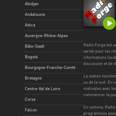
Stadt
Abidjan
Bogotá
Andalousie
Bourgogne-
Attica
Franche-
Comté
Auvergne-Rhône-Alpes
Radio Forge est u
Bretagne
Bâle-Stadt
variée pour les r
Centre-
Bogotá
informations local
Val
discussion et de d
Bourgogne-Franche-Comté
de
Loire
La station fonctio
Bretagne
ou de la nuit. En
Corse
matinales avec le
Centre-Val de Loire
commencer la jou
Falcon
Corse
Floride
En somme, Radio F
Falcon
programmes pour d