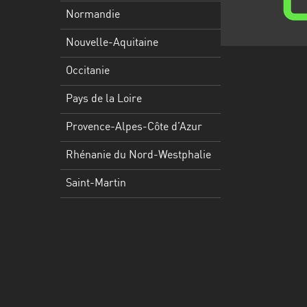
Martinique
Normandie
Mayotte
Nouvelle-Aquitaine
Nord-
Occitanie
Est
HT
Pays de la Loire
Normandie
Provence-Alpes-Côte d’Azur
Nouvelle-
Rhénanie du Nord-Westphalie
Aquitaine
Saint-Martin
Occitanie
Pays
de
la
Loire
Provence-