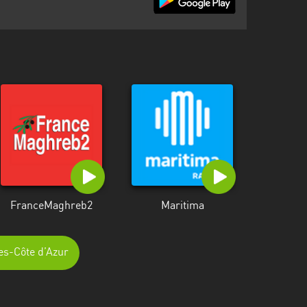
FranceMaghreb2
Maritima
pes-Côte d’Azur