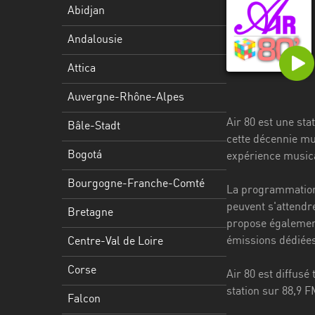
Stadt
Abidjan
Bogotá
Andalousie
Bourgogne-
Attica
Franche-
Comté
Auvergne-Rhône-Alpes
Air 80 est une sta
Bretagne
Bâle-Stadt
cette décennie mus
Centre-
Bogotá
expérience musica
Val
Bourgogne-Franche-Comté
de
La programmation d
Loire
peuvent s'attendr
Bretagne
propose également
Corse
émissions dédiées
Centre-Val de Loire
Falcon
Corse
Air 80 est diffusé
Floride
station sur 88,9 F
Falcon