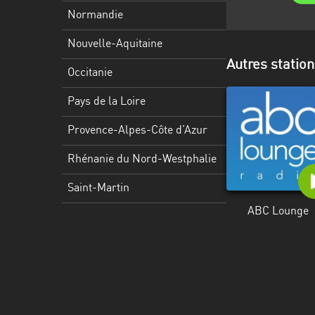
Martinique
Normandie
Mayotte
Nouvelle-Aquitaine
Autres statio
Nord-
Occitanie
Est
HT
Pays de la Loire
Normandie
Provence-Alpes-Côte d’Azur
Nouvelle-
Rhénanie du Nord-Westphalie
Aquitaine
Saint-Martin
Occitanie
ABC Lounge
Pays
de
la
Loire
Provence-