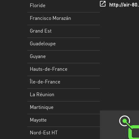
Francisco
http://air-8
Floride
Morazán
Francisco Morazán
Grand
Est
Grand Est
Guadeloupe
Guadeloupe
Guyane
Guyane
Hauts-
Hauts-de-France
de-
France
Île-de-France
Île-
La Réunion
de-
Martinique
France
Mayotte
La
Réunion
Nord-Est HT