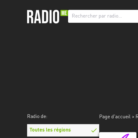
Radio
de:
Toutes
les
régions
Abidjan
Andalousie
Attica
Auvergne-
Rhône-
Radio de:
Page d'accueil
>
R
Alpes
Toutes les régions
Bâle-