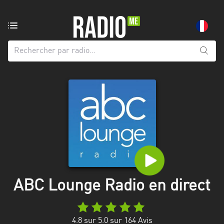
Radio
de:
Toutes
les
régions
Abidjan
Andalousie
Attica
Auvergne-
Rhône-
ABC Lounge Radio en direct
Alpes
Bâle-
4.8
sur 5.0 sur
164
Avis