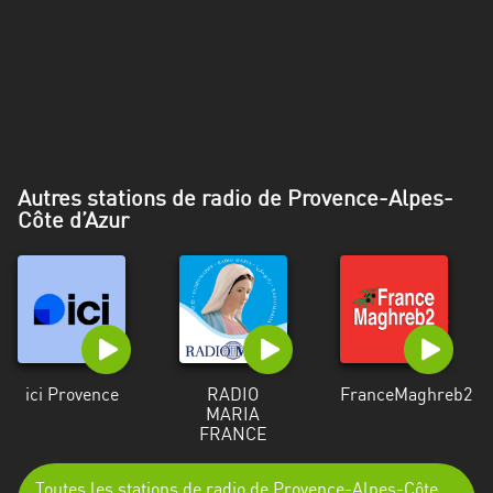
Alpes-
Côte
d’Azur
Rhénanie
du
Nord-
Autres stations de radio de Provence-Alpes-
Westphalie
Côte d’Azur
Saint-
Martin
ici Provence
RADIO
FranceMaghreb2
MARIA
FRANCE
Toutes les stations de radio de Provence-Alpes-Côte