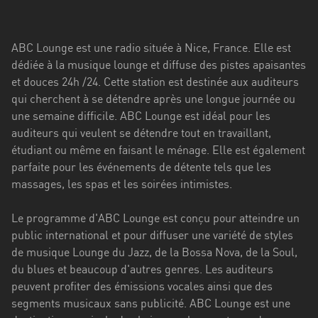
Stadt
Bogotá
ABC Lounge est une radio située à Nice, France. Elle est
Bourgogne-
dédiée à la musique lounge et diffuse des pistes apaisantes
Franche-
et douces 24h /24. Cette station est destinée aux auditeurs
Comté
qui cherchent à se détendre après une longue journée ou
une semaine difficile. ABC Lounge est idéal pour les
Bretagne
auditeurs qui veulent se détendre tout en travaillant,
étudiant ou même en faisant le ménage. Elle est également
Centre-
parfaite pour les événements de détente tels que les
Val
massages, les spas et les soirées intimistes.
de
Loire
Le programme d'ABC Lounge est conçu pour atteindre un
Corse
public international et pour diffuser une variété de styles
de musique Lounge du Jazz, de la Bossa Nova, de la Soul,
Falcon
du blues et beaucoup d'autres genres. Les auditeurs
peuvent profiter des émissions vocales ainsi que des
Floride
segments musicaux sans publicité. ABC Lounge est une