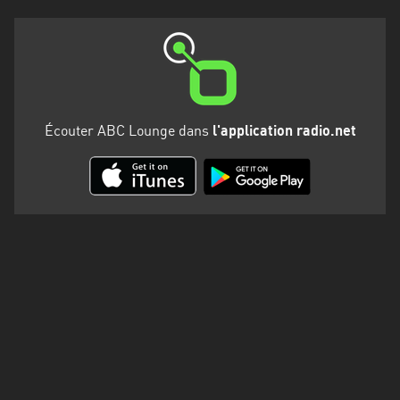
Martinique
Mayotte
Nord-
Est
HT
Écouter ABC Lounge dans
l'application radio.net
Normandie
Nouvelle-
Aquitaine
Occitanie
Pays
de
la
Loire
Provence-