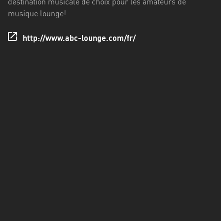
destination musicale de choix pour les amateurs de
Francisco
musique lounge!
Morazán
Grand
http://www.abc-lounge.com/fr/
Est
Guadeloupe
Guyane
Hauts-
de-
France
Île-
de-
France
La
Réunion