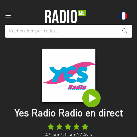
Radio
de:
Toutes
les
régions
Abidjan
Andalousie
Attica
Auvergne-
Rhône-
Yes Radio Radio en direct
Alpes
Bâle-
4.5
sur 5.0 sur
27
Avis