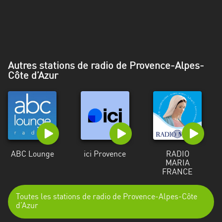
Alpes-
Côte
d’Azur
Rhénanie
Autres stations de radio de Provence-Alpes-
du
Côte d’Azur
Nord-
Westphalie
Saint-
Martin
ABC Lounge
ici Provence
RADIO
MARIA
FRANCE
Toutes les stations de radio de Provence-Alpes-Côte
d’Azur