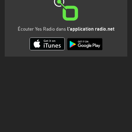
Martinique
Mayotte
Nord-
Écouter Yes Radio dans
l'application radio.net
Est
HT
Normandie
Nouvelle-
Aquitaine
Occitanie
Pays
de
la
Loire
Provence-