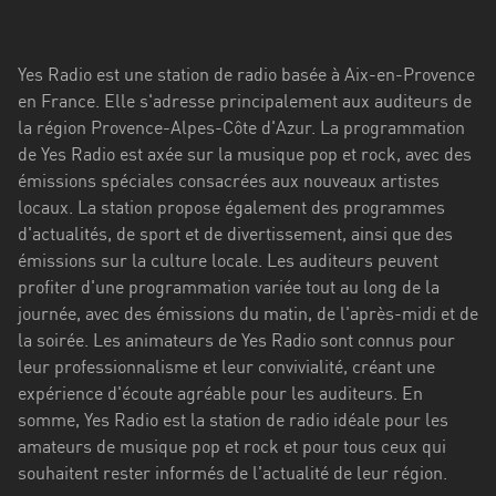
Stadt
Bogotá
Yes Radio est une station de radio basée à Aix-en-Provence
Bourgogne-
en France. Elle s'adresse principalement aux auditeurs de
Franche-
la région Provence-Alpes-Côte d'Azur. La programmation
Comté
de Yes Radio est axée sur la musique pop et rock, avec des
émissions spéciales consacrées aux nouveaux artistes
Bretagne
locaux. La station propose également des programmes
d'actualités, de sport et de divertissement, ainsi que des
Centre-
émissions sur la culture locale. Les auditeurs peuvent
Val
profiter d'une programmation variée tout au long de la
de
journée, avec des émissions du matin, de l'après-midi et de
Loire
la soirée. Les animateurs de Yes Radio sont connus pour
Corse
leur professionnalisme et leur convivialité, créant une
expérience d'écoute agréable pour les auditeurs. En
Falcon
somme, Yes Radio est la station de radio idéale pour les
amateurs de musique pop et rock et pour tous ceux qui
Floride
souhaitent rester informés de l'actualité de leur région.