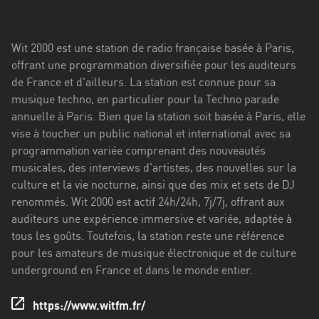
Stadt
Bogotá
Wit 2000 est une station de radio française basée à Paris,
Bourgogne-
offrant une programmation diversifiée pour les auditeurs
Franche-
de France et d'ailleurs. La station est connue pour sa
Comté
musique techno, en particulier pour la Techno parade
annuelle à Paris. Bien que la station soit basée à Paris, elle
Bretagne
vise à toucher un public national et international avec sa
programmation variée comprenant des nouveautés
Centre-
musicales, des interviews d'artistes, des nouvelles sur la
Val
culture et la vie nocturne, ainsi que des mix et sets de DJ
de
renommés. Wit 2000 est actif 24h/24h, 7j/7j, offrant aux
Loire
auditeurs une expérience immersive et variée, adaptée à
Corse
tous les goûts. Toutefois, la station reste une référence
pour les amateurs de musique électronique et de culture
Falcon
underground en France et dans le monde entier.
Floride
https://www.witfm.fr/