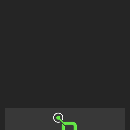
Francisco
Morazán
Grand
Est
Guadeloupe
Guyane
Hauts-
de-
France
Île-
de-
France
La
Réunion