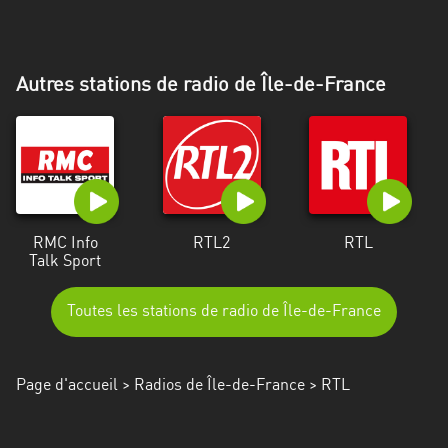
Alpes-
Côte
d’Azur
Autres stations de radio de Île-de-France
Rhénanie
du
Nord-
Westphalie
Saint-
RMC Info
RTL2
RTL
Martin
Talk Sport
Toutes les stations de radio de Île-de-France
Page d'accueil
>
Radios de Île-de-France
> RTL