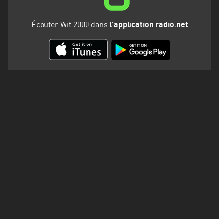
Martinique
Écouter Wit 2000 dans
l'application radio.net
Mayotte
Nord-
Est
HT
Normandie
Nouvelle-
Aquitaine
Occitanie
Pays
de
la
Loire
Provence-