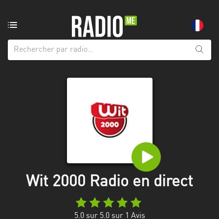
Radio
de:
Toutes
les
régions
Abidjan
Andalousie
Attica
Auvergne-
Rhône-
Wit 2000 Radio en direct
Alpes
Bâle-
5.0
sur 5.0 sur
1
Avis