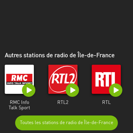
Alpes-
Côte
d’Azur
Rhénanie
du
Nord-
Westphalie
Autres stations de radio de Île-de-France
Saint-
Martin
RMC Info
RTL2
RTL
Talk Sport
Toutes les stations de radio de Île-de-France