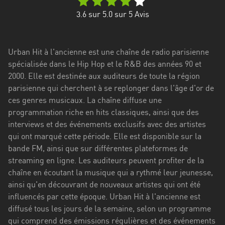
Stadt
3.6
sur 5.0 sur
5
Avis
Bogotá
Bourgogne-
Urban Hit à l'ancienne est une chaîne de radio parisienne
Franche-
spécialisée dans le Hip Hop et le R&B des années 90 et
Comté
2000. Elle est destinée aux auditeurs de toute la région
Bretagne
parisienne qui cherchent à se replonger dans l'âge d'or de
ces genres musicaux. La chaîne diffuse une
Centre-
programmation riche en hits classiques, ainsi que des
Val
interviews et des événements exclusifs avec des artistes
de
qui ont marqué cette période. Elle est disponible sur la
Loire
bande FM, ainsi que sur différentes plateformes de
streaming en ligne. Les auditeurs peuvent profiter de la
Corse
chaîne en écoutant la musique qui a rythmé leur jeunesse,
ainsi qu'en découvrant de nouveaux artistes qui ont été
Falcon
influencés par cette époque. Urban Hit à l'ancienne est
Floride
diffusé tous les jours de la semaine, selon un programme
qui comprend des émissions régulières et des événements