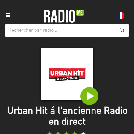
Radio
de:
Toutes
les
régions
Abidjan
Andalousie
Attica
Auvergne-
Rhône-
Urban Hit á l'ancienne Radio
Alpes
en direct
Bâle-