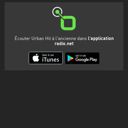
Martinique
Mayotte
Nord-
Est
Écouter Urban Hit á l'ancienne dans
l'application
HT
radio.net
Normandie
Nouvelle-
Aquitaine
Occitanie
Pays
de
la
Loire
Provence-