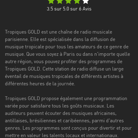
Stadt
3.5
sur 5.0 sur
6
Avis
Bogotá
Bourgogne-
Tropiques GOLD est une chaîne de radio musicale
Franche-
parisienne. Elle est spécialisée dans la diffusion de
Comté
musique tropicale pour tous les amateurs de ce genre de
Bretagne
musique. Que vous soyez à Paris ou dans n'importe quelle
autre région, vous pouvez profiter des programmes de
Centre-
Tropiques GOLD. Cette station de radio diffuse un large
Val
éventail de musiques tropicales de différents artistes à
de
différentes heures de la journée.
Loire
Tropiques GOLD propose également une programmation
Corse
variée pour satisfaire tous les goûts musicaux. Les
auditeurs peuvent écouter des musiques africaines,
Falcon
antillaises, brésiliennes et caribéennes, parmi d'autres
Floride
genres. Les programmes sont conçus pour divertir et pour
mettre en valeur les talents locaux et internationaux.