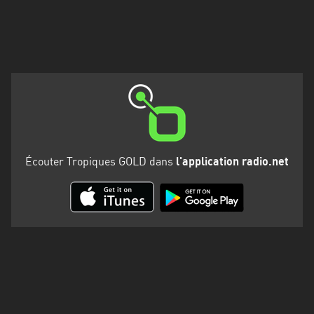
Martinique
Mayotte
Nord-
Est
HT
Normandie
Nouvelle-
Écouter Tropiques GOLD dans
l'application radio.net
Aquitaine
Occitanie
Pays
de
la
Loire
Provence-