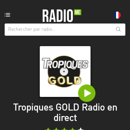
Radio
de:
Toutes
les
régions
Abidjan
Andalousie
Attica
Auvergne-
Rhône-
Tropiques GOLD Radio en
Alpes
direct
Bâle-