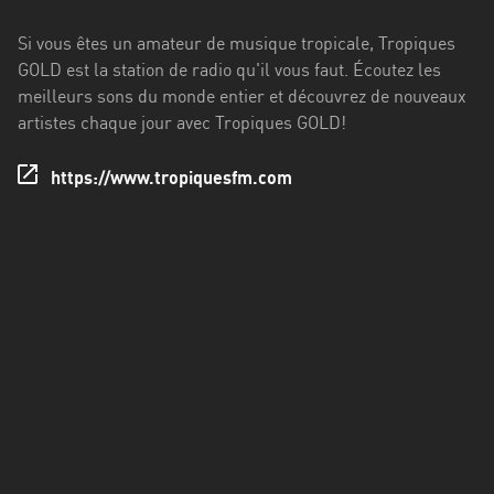
Francisco
Morazán
Si vous êtes un amateur de musique tropicale, Tropiques
GOLD est la station de radio qu'il vous faut. Écoutez les
Grand
meilleurs sons du monde entier et découvrez de nouveaux
Est
artistes chaque jour avec Tropiques GOLD!
Guadeloupe
https://www.tropiquesfm.com
Guyane
Hauts-
de-
France
Île-
de-
France
La
Réunion