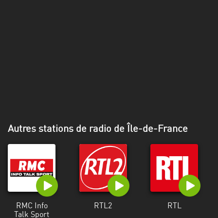
Alpes-
Côte
d’Azur
Rhénanie
du
Nord-
Westphalie
Saint-
Martin
Autres stations de radio de Île-de-France
RMC Info
RTL2
RTL
Talk Sport